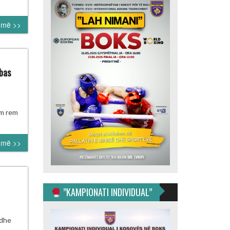
sey
bably
umë >>
e
ting
bas
an
s
am rem
n
umë >>
ted
s
le
”KAMPIONATI INDIVIDUAL”
bas
neu
odhe
rkombëtar