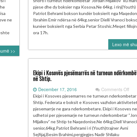
i i
shorti i turneut ndërkombëtar”Jordan Mijalkov” ku mar
BA-
“Jo
dhe
pjese dhe dy boksier nga Kosova.Ne 64kg. i rinj(Youth)
Mija
isa
Patriot Behrami bokson kundër boksierit nga Maqedon
Shti
neve ne
Ibrahim Emir ndërsa në 64kg.senior Dielli Vranoci boks
ONTREUX
kunëer boksierit nga Serbia Petar Stoshic.Meqet filloj
eshte
ora 17h.
ICER
Lexo më sh
humë >>
Ekipi i Kosovës pjesëmarrës në turneun ndërkombë
në Shtip.
on
December 17, 2016
Comments Off
Ekip
Ekipi i Kosoves pjesemarres ne turneun nderkombetar
i
Shtip. Federata e boksit e Kosoves vazhdon aktivitete
Kos
pjesemarrje ne gara nderkombetare. Ekipi i Kosoves n
pje
udhetoi per pjesemarje ne turneun nderkombetar “Jor
në
Mijalkov” ne Shtip te Naqedonise.Ne 64kg.Diell Vranoci
tur
senior,64kg.Patriot Behrami i ri (Youth)trajner Avni
ndë
Sejfijaj,Besim Brahimi,pergjegjes Nadir Shllaku