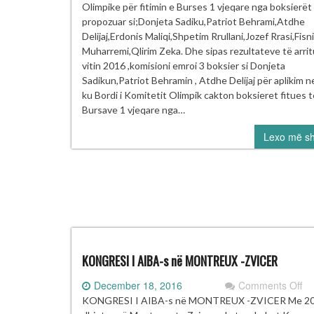
BO
Olimpike për fitimin e Burses 1 vjeqare nga boksierët
P
propozuar si;Donjeta Sadiku,Patriot Behrami,Atdhe
B
Delijaj,Erdonis Maliqi,Shpetim Rrullani,Jozef Rrasi,Fisn
ng
Muharremi,Qlirim Zeka. Dhe sipas rezultateve të arrit
M
vitin 2016 ,komisioni emroi 3 boksier si Donjeta
dh
Sadikun,Patriot Behramin , Atdhe Delijaj për aplikim
K
ku Bordi i Komitetit Olimpik cakton boksieret fitues t
Bursave 1 vjeqare nga…
Lexo më s
KONGRESI I AIBA-s në MONTREUX -ZVICER
on
December 18, 2016
Comments Off
K
KONGRESI I AIBA-s në MONTREUX -ZVICER Me 2
I