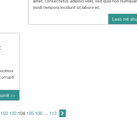
ML
amet, consectetur, adipisci velit, sed quia non numqua
cons
modi tempora incidunt ut labore et.
star
Lexo më sh
extr
inni
with
run
on
t
sec
ght
ducimus
ams
corrupti
at
uld
humë >>
e
teran
tcher
102
103
104
105
106
…
113
tt
eters