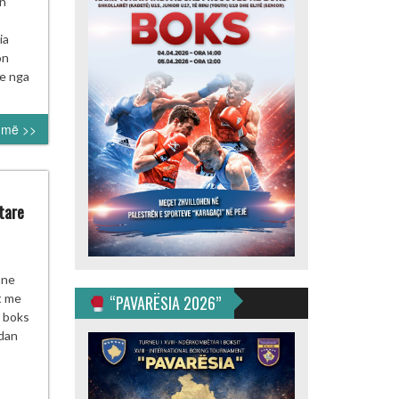
in
rdan
lkov”
ia
p
on
ne nga
umë >>
tare
i
 ne
t me
“PAVARËSIA 2026”
ovës
e boks
sëmarrës
dan
neun
rkombëtare