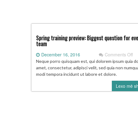
Spring training preview: Biggest question for ev
team
on
December 16, 2016
Comments Off
Sp
Neque porro quisquam est, qui dolorem ipsum quia dol
tra
amet, consectetur, adipisci velit, sed quia non numq
pr
modi tempora incidunt ut labore et dolore.
Bi
Lexo më s
qu
for
ev
te