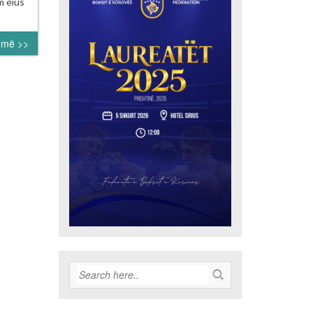
B
m eius
idering
ting
umë >>
a
ngs
ner
ond