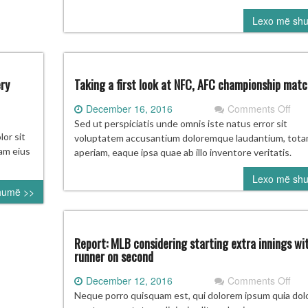
në
Lexo më sh
Shti
ery
Taking a first look at NFC, AFC championship mat
on
December 16, 2016
Comments Off
Tak
Sed ut perspiciatis unde omnis iste natus error sit
ring
a
or sit
voluptatem accusantium doloremque laudantium, tot
ining
first
uam eius
aperiam, eaque ipsa quae ab illo inventore veritatis.
eview:
look
ggest
Lexo më sh
at
humë >>
estion
NFC
AF
ery
cha
am
mat
Report: MLB considering starting extra innings wi
runner on second
on
December 12, 2016
Comments Off
Repo
Neque porro quisquam est, qui dolorem ipsum quia dolo