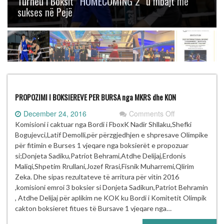
Turneu i Boksit “HOMECOMING 2” u mbajt me
sukses në Pejë
PROPOZIMI I BOKSIEREVE PER BURSA nga MKRS dhe KON
on
December 24, 2016
Comments Off
PROPOZIMI
Komisioni i caktuar nga Bordi i FboxK Nadir Shllaku,Shefki
I
Bogujevci,Latif Demolli,për përzgjedhjen e shpresave Olimpike
BOKSIEREVE
për fitimin e Burses 1 vjeqare nga boksierët e propozuar
PER
si;Donjeta Sadiku,Patriot Behrami,Atdhe Delijaj,Erdonis
BURSA
Maliqi,Shpetim Rrullani,Jozef Rrasi,Fisnik Muharremi,Qlirim
nga
Zeka. Dhe sipas rezultateve të arritura për vitin 2016
MKRS
,komisioni emroi 3 boksier si Donjeta Sadikun,Patriot Behramin
dhe
, Atdhe Delijaj për aplikim ne KOK ku Bordi i Komitetit Olimpik
KON
cakton boksieret fitues të Bursave 1 vjeqare nga…