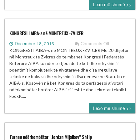
Lexo më shumë >>
United
wins
the
battle
of
KONGRESI I AIBA-s në MONTREUX -ZVICER
Pogbas
on
December 18, 2016
Comments Off
KONGRESI
KONGRESI I AIBA-s në MONTREUX -ZVICER Me 20 dhjetor
I
në Montreux te Zvicres do te mbahet Kongresi i Federatës
AIBA-
Botërore AIBA ku ndër te tjera do te ket dhe ndryshimi i
s
poentimit kompjuterik te gjyqtareve dhe disa rregullave
në
teknike në boks si dhe ndryshimi i disa neneve ne Statutin e
MONTREUX
AIBA-s. Kosovën në ket Kongres do ta perfaqesoj gjyqtari
-
ndërkombëtar botëror AIBA i cili eshte dhe sekretar teknik i
ZVICER
FboxK….
Lexo më shumë >>
Turneu ndërkombëtar “Jordan Mijalkov” Shtip