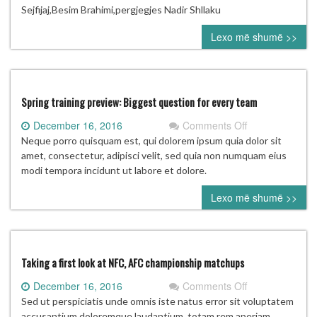
ndërkombëtare
Sejfijaj,Besim Brahimi,pergjegjes Nadir Shllaku
në
Lexo më shumë >>
Shtip.
Spring training preview: Biggest question for every team
on
December 16, 2016
Comments Off
Spring
Neque porro quisquam est, qui dolorem ipsum quia dolor sit
training
amet, consectetur, adipisci velit, sed quia non numquam eius
preview:
modi tempora incidunt ut labore et dolore.
Biggest
Lexo më shumë >>
question
for
every
team
Taking a first look at NFC, AFC championship matchups
on
December 16, 2016
Comments Off
Taking
Sed ut perspiciatis unde omnis iste natus error sit voluptatem
a
accusantium doloremque laudantium, totam rem aperiam,