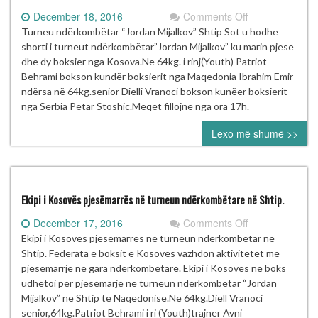
on
December 18, 2016
Comments Off
Turneu
Turneu ndërkombëtar “Jordan Mijalkov” Shtip Sot u hodhe
ndërkombëtar
shorti i turneut ndërkombëtar”Jordan Mijalkov” ku marin pjese
“Jordan
dhe dy boksier nga Kosova.Ne 64kg. i rinj(Youth) Patriot
Mijalkov”
Behrami bokson kundër boksierit nga Maqedonia Ibrahim Emir
Shtip
ndërsa në 64kg.senior Dielli Vranoci bokson kunëer boksierit
nga Serbia Petar Stoshic.Meqet fillojne nga ora 17h.
Lexo më shumë >>
Ekipi i Kosovës pjesëmarrës në turneun ndërkombëtare në Shtip.
on
December 17, 2016
Comments Off
Ekipi
Ekipi i Kosoves pjesemarres ne turneun nderkombetar ne
i
Shtip. Federata e boksit e Kosoves vazhdon aktivitetet me
Kosovës
pjesemarrje ne gara nderkombetare. Ekipi i Kosoves ne boks
pjesëmarrës
udhetoi per pjesemarje ne turneun nderkombetar “Jordan
në
Mijalkov” ne Shtip te Naqedonise.Ne 64kg.Diell Vranoci
turneun
senior,64kg.Patriot Behrami i ri (Youth)trajner Avni