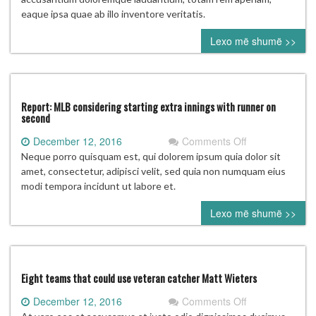
first
eaque ipsa quae ab illo inventore veritatis.
look
Lexo më shumë >>
at
NFC,
AFC
championship
matchups
Report: MLB considering starting extra innings with runner on
second
on
December 12, 2016
Comments Off
Report:
Neque porro quisquam est, qui dolorem ipsum quia dolor sit
MLB
amet, consectetur, adipisci velit, sed quia non numquam eius
considering
modi tempora incidunt ut labore et.
starting
Lexo më shumë >>
extra
innings
with
runner
on
Eight teams that could use veteran catcher Matt Wieters
second
on
December 12, 2016
Comments Off
Eight