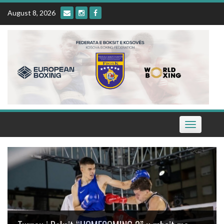
Skip
August 8, 2026
to
content
Toggle
navigation