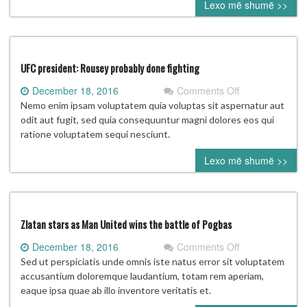
Lexo më shumë >>
UFC president: Rousey probably done fighting
on
December 18, 2016
Comments Off
UFC
Nemo enim ipsam voluptatem quia voluptas sit aspernatur aut
president:
odit aut fugit, sed quia consequuntur magni dolores eos qui
Rousey
ratione voluptatem sequi nesciunt.
probably
Lexo më shumë >>
done
fighting
Zlatan stars as Man United wins the battle of Pogbas
on
December 18, 2016
Comments Off
Zlatan
Sed ut perspiciatis unde omnis iste natus error sit voluptatem
stars
accusantium doloremque laudantium, totam rem aperiam,
as
eaque ipsa quae ab illo inventore veritatis et.
Man