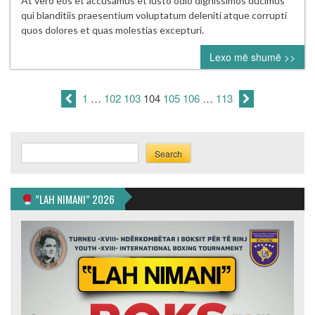
At vero eos et accusamus et iusto odio dignissimos ducimus
teams
qui blanditiis praesentium voluptatum deleniti atque corrupti
that
quos dolores et quas molestias excepturi.
could
Lexo më shumë >>
use
veteran
catcher
1
…
102
103
104
105
106
…
113
Matt
Wieters
Search
Search
”LAH NIMANI” 2026