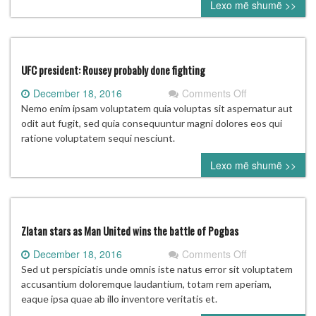
Lexo më shumë >>
UFC president: Rousey probably done fighting
on
December 18, 2016
Comments Off
UFC
Nemo enim ipsam voluptatem quia voluptas sit aspernatur aut
president:
odit aut fugit, sed quia consequuntur magni dolores eos qui
Rousey
ratione voluptatem sequi nesciunt.
probably
Lexo më shumë >>
done
fighting
Zlatan stars as Man United wins the battle of Pogbas
on
December 18, 2016
Comments Off
Zlatan
Sed ut perspiciatis unde omnis iste natus error sit voluptatem
stars
accusantium doloremque laudantium, totam rem aperiam,
as
eaque ipsa quae ab illo inventore veritatis et.
Man