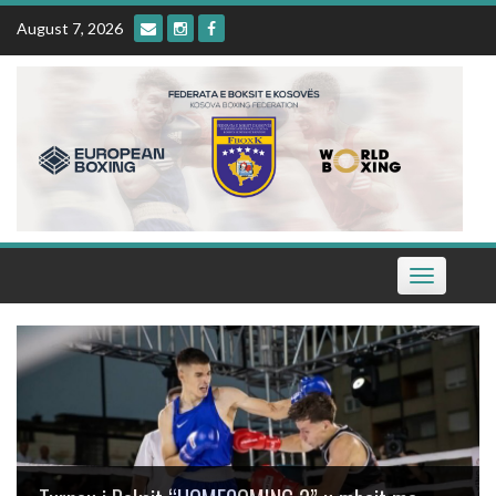
Skip
August 7, 2026
to
content
Toggle
navigation