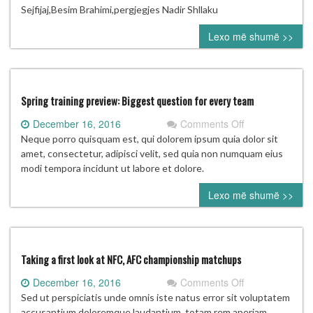
ndërkombëtare
Sejfijaj,Besim Brahimi,pergjegjes Nadir Shllaku
në
Lexo më shumë >>
Shtip.
Spring training preview: Biggest question for every team
on
December 16, 2016
Comments Off
Spring
Neque porro quisquam est, qui dolorem ipsum quia dolor sit
training
amet, consectetur, adipisci velit, sed quia non numquam eius
preview:
modi tempora incidunt ut labore et dolore.
Biggest
Lexo më shumë >>
question
for
every
team
Taking a first look at NFC, AFC championship matchups
on
December 16, 2016
Comments Off
Taking
Sed ut perspiciatis unde omnis iste natus error sit voluptatem
a
accusantium doloremque laudantium, totam rem aperiam,