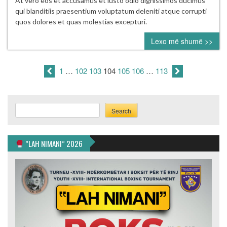
At vero eos et accusamus et iusto odio dignissimos ducimus
teams
qui blanditiis praesentium voluptatum deleniti atque corrupti
that
quos dolores et quas molestias excepturi.
could
Lexo më shumë >>
use
veteran
catcher
1
…
102
103
104
105
106
…
113
Matt
Wieters
Search
Search
”LAH NIMANI” 2026