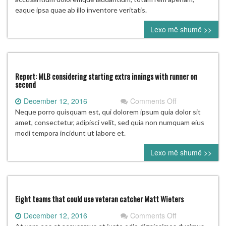
first
eaque ipsa quae ab illo inventore veritatis.
look
Lexo më shumë >>
at
NFC,
AFC
championship
matchups
Report: MLB considering starting extra innings with runner on
second
on
December 12, 2016
Comments Off
Report:
Neque porro quisquam est, qui dolorem ipsum quia dolor sit
MLB
amet, consectetur, adipisci velit, sed quia non numquam eius
considering
modi tempora incidunt ut labore et.
starting
Lexo më shumë >>
extra
innings
with
runner
on
Eight teams that could use veteran catcher Matt Wieters
second
on
December 12, 2016
Comments Off
Eight