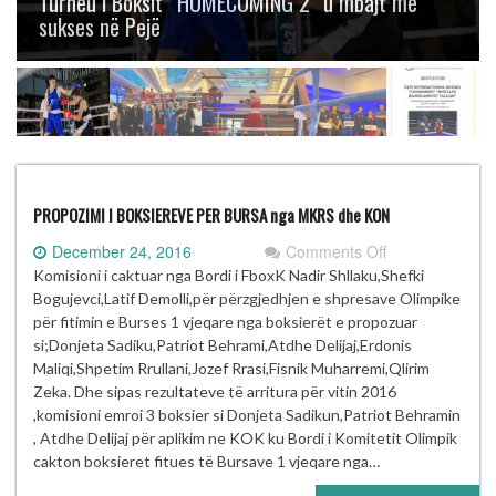
Turneu i Boksit “HOMECOMING 2” u mbajt me
sukses në Pejë
PROPOZIMI I BOKSIEREVE PER BURSA nga MKRS dhe KON
on
December 24, 2016
Comments Off
PROPOZIMI
Komisioni i caktuar nga Bordi i FboxK Nadir Shllaku,Shefki
I
Bogujevci,Latif Demolli,për përzgjedhjen e shpresave Olimpike
BOKSIEREVE
për fitimin e Burses 1 vjeqare nga boksierët e propozuar
PER
si;Donjeta Sadiku,Patriot Behrami,Atdhe Delijaj,Erdonis
BURSA
Maliqi,Shpetim Rrullani,Jozef Rrasi,Fisnik Muharremi,Qlirim
nga
Zeka. Dhe sipas rezultateve të arritura për vitin 2016
MKRS
,komisioni emroi 3 boksier si Donjeta Sadikun,Patriot Behramin
dhe
, Atdhe Delijaj për aplikim ne KOK ku Bordi i Komitetit Olimpik
KON
cakton boksieret fitues të Bursave 1 vjeqare nga…