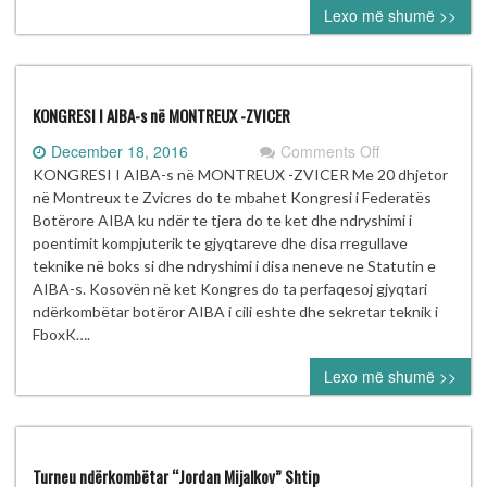
Lexo më shumë >>
United
wins
the
battle
of
KONGRESI I AIBA-s në MONTREUX -ZVICER
Pogbas
on
December 18, 2016
Comments Off
KONGRESI
KONGRESI I AIBA-s në MONTREUX -ZVICER Me 20 dhjetor
I
në Montreux te Zvicres do te mbahet Kongresi i Federatës
AIBA-
Botërore AIBA ku ndër te tjera do te ket dhe ndryshimi i
s
poentimit kompjuterik te gjyqtareve dhe disa rregullave
në
teknike në boks si dhe ndryshimi i disa neneve ne Statutin e
MONTREUX
AIBA-s. Kosovën në ket Kongres do ta perfaqesoj gjyqtari
-
ndërkombëtar botëror AIBA i cili eshte dhe sekretar teknik i
ZVICER
FboxK….
Lexo më shumë >>
Turneu ndërkombëtar “Jordan Mijalkov” Shtip