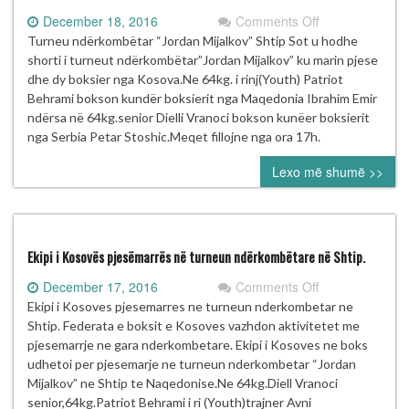
on
December 18, 2016
Comments Off
Turneu
Turneu ndërkombëtar “Jordan Mijalkov” Shtip Sot u hodhe
ndërkombëtar
shorti i turneut ndërkombëtar”Jordan Mijalkov” ku marin pjese
“Jordan
dhe dy boksier nga Kosova.Ne 64kg. i rinj(Youth) Patriot
Mijalkov”
Behrami bokson kundër boksierit nga Maqedonia Ibrahim Emir
Shtip
ndërsa në 64kg.senior Dielli Vranoci bokson kunëer boksierit
nga Serbia Petar Stoshic.Meqet fillojne nga ora 17h.
Lexo më shumë >>
Ekipi i Kosovës pjesëmarrës në turneun ndërkombëtare në Shtip.
on
December 17, 2016
Comments Off
Ekipi
Ekipi i Kosoves pjesemarres ne turneun nderkombetar ne
i
Shtip. Federata e boksit e Kosoves vazhdon aktivitetet me
Kosovës
pjesemarrje ne gara nderkombetare. Ekipi i Kosoves ne boks
pjesëmarrës
udhetoi per pjesemarje ne turneun nderkombetar “Jordan
në
Mijalkov” ne Shtip te Naqedonise.Ne 64kg.Diell Vranoci
turneun
senior,64kg.Patriot Behrami i ri (Youth)trajner Avni