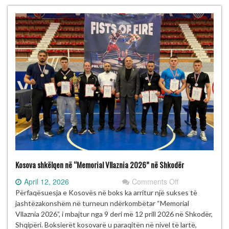
Nimani”
mbahet
më
16–
17
maj
2026
në
Prishtinë
Kosova shkëlqen në “Memorial Vllaznia 2026” në Shkodër
on
April 12, 2026
Comments Off
Kosova
Përfaqësuesja e Kosovës në boks ka arritur një sukses të
shkëlqen
jashtëzakonshëm në turneun ndërkombëtar “Memorial
në
Vllaznia 2026”, i mbajtur nga 9 deri më 12 prill 2026 në Shkodër,
“Memorial
Shqipëri. Boksierët kosovarë u paraqitën në nivel të lartë,