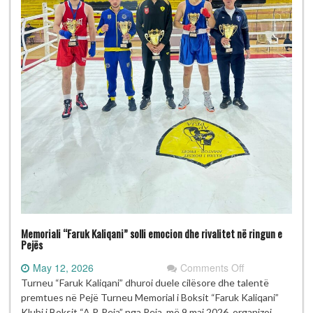
Memoriali “Faruk Kaliqani” solli emocion dhe rivalitet në ringun e
Pejës
on
May 12, 2026
Comments Off
Memoriali
Turneu “Faruk Kaliqani” dhuroi duele cilësore dhe talentë
“Faruk
premtues në Pejë Turneu Memorial i Boksit “Faruk Kaliqani”
Kaliqani”
Klubi i Boksit “A.P. Peja” nga Peja, më 9 maj 2026, organizoi