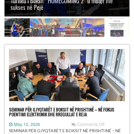
Boksit “Mustafa Hajrulahović – Talijan” me
gjashtë medalje
SEMINAR PËR GJYQTARËT E BOKSIT NË PRISHTINË – NË FOKUS
POENTIMI ELEKTRONIK DHE RREGULLAT E REJA
on
May 12, 2026
Comments Off
SEMINAR
SEMINAR PËR GJYQTARËT E BOKSIT NË PRISHTINË – NË