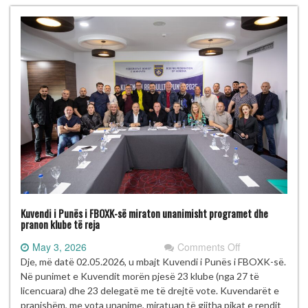
Kuvendi i Punës i FBOXK-së miraton unanimisht programet dhe
pranon klube të reja
on
May 3, 2026
Comments Off
Kuvendi
Dje, më datë 02.05.2026, u mbajt Kuvendi i Punës i FBOXK-së.
i
Në punimet e Kuvendit morën pjesë 23 klube (nga 27 të
Punës
licencuara) dhe 23 delegatë me të drejtë vote. Kuvendarët e
i
pranishëm, me vota unanime, miratuan të gjitha pikat e rendit