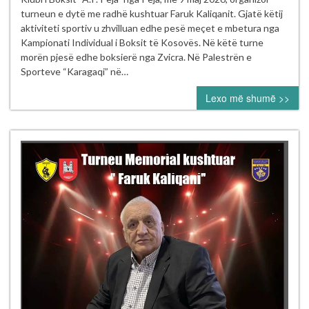
solli
turneun e dytë me radhë kushtuar Faruk Kaliqanit. Gjatë këtij
emocion
aktiviteti sportiv u zhvilluan edhe pesë meçet e mbetura nga
dhe
Kampionati Individual i Boksit të Kosovës. Në këtë turne
rivalitet
morën pjesë edhe boksierë nga Zvicra. Në Palestrën e
në
Sporteve “Karagaqi” në…
ringun
Lexo më shumë >>
e
Pejës