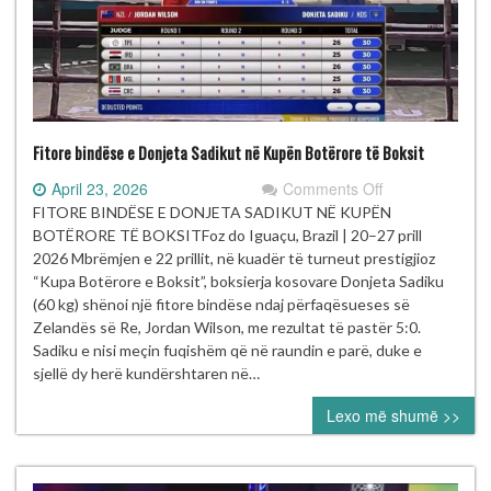
Fitore bindëse e Donjeta Sadikut në Kupën Botërore të Boksit
on
April 23, 2026
Comments Off
Fitore
FITORE BINDËSE E DONJETA SADIKUT NË KUPËN
bindëse
BOTËRORE TË BOKSITFoz do Iguaçu, Brazil | 20–27 prill
e
2026 Mbrëmjen e 22 prillit, në kuadër të turneut prestigjioz
Donjeta
“Kupa Botërore e Boksit”, boksierja kosovare Donjeta Sadiku
Sadikut
(60 kg) shënoi një fitore bindëse ndaj përfaqësueses së
në
Zelandës së Re, Jordan Wilson, me rezultat të pastër 5:0.
Kupën
Sadiku e nisi meçin fuqishëm që në raundin e parë, duke e
Botërore
sjellë dy herë kundërshtaren në…
të
Lexo më shumë >>
Boksit