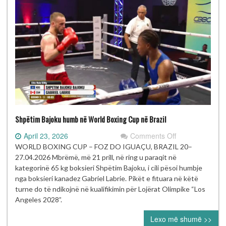
Shpëtim Bajoku humb në World Boxing Cup në Brazil
on
April 23, 2026
Comments Off
Shpëtim
WORLD BOXING CUP – FOZ DO IGUAÇU, BRAZIL 20–
Bajoku
27.04.2026 Mbrëmë, më 21 prill, në ring u paraqit në
humb
kategorinë 65 kg boksieri Shpëtim Bajoku, i cili pësoi humbje
në
nga boksieri kanadez Gabriel Labrie. Pikët e fituara në këtë
World
turne do të ndikojnë në kualifikimin për Lojërat Olimpike “Los
Boxing
Angeles 2028”.
Cup
Lexo më shumë >>
në