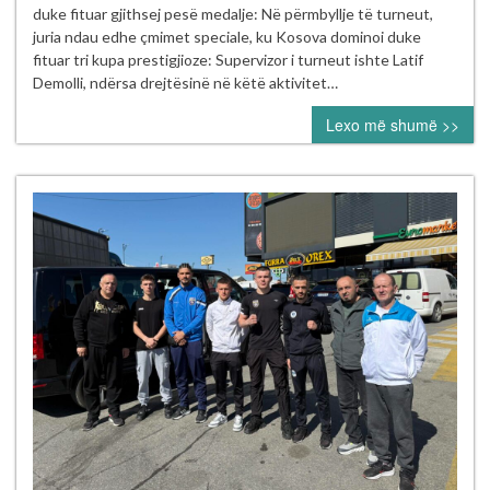
Vllaznia
duke fituar gjithsej pesë medalje: Në përmbyllje të turneut,
2026”
juria ndau edhe çmimet speciale, ku Kosova dominoi duke
në
fituar tri kupa prestigjioze: Supervizor i turneut ishte Latif
Shkodër
Demolli, ndërsa drejtësinë në këtë aktivitet…
Lexo më shumë >>