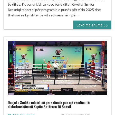
FBOXK-
të ditës. Kuvendi kishte këtë rend dite: Kryetari Enver
së
Krasniqi raportoi për programin e punës për vitin 2025 dhe
miraton
theksoi se ky ishte një vit i suksesshëm për…
unanimisht
Lexo më shumë >>
programet
dhe
pranon
klube
të
reja
Donjeta Sadiku ndalet në çerekfinale pas një vendimi të
diskutueshëm në Kupën Botërore të Boksit
on
April 25, 2026
Comments Off