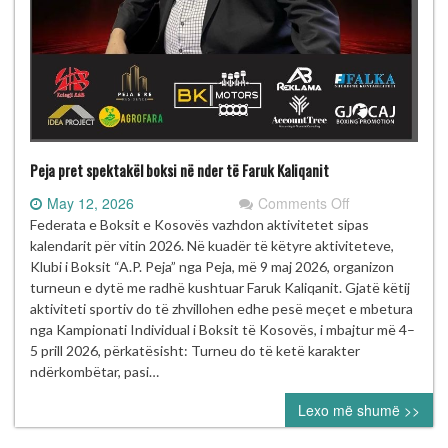
Peja pret spektakël boksi në nder të Faruk Kaliqanit
on
May 12, 2026
Comments Off
Peja
Federata e Boksit e Kosovës vazhdon aktivitetet sipas
pret
kalendarit për vitin 2026. Në kuadër të këtyre aktiviteteve,
spektakël
Klubi i Boksit “A.P. Peja” nga Peja, më 9 maj 2026, organizon
boksi
turneun e dytë me radhë kushtuar Faruk Kaliqanit. Gjatë këtij
në
aktiviteti sportiv do të zhvillohen edhe pesë meçet e mbetura
nder
nga Kampionati Individual i Boksit të Kosovës, i mbajtur më 4–
të
5 prill 2026, përkatësisht: Turneu do të ketë karakter
Faruk
ndërkombëtar, pasi…
Kaliqanit
Lexo më shumë >>