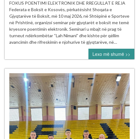
PËR
FOKUS POENTIMI ELEKTRONIK DHE RREGULLAT E REJA
GJYQTARËT
Federata e Boksit e Kosovës, përkatësisht Shoqata e
E
Gjyqtarëve të Boksit, më 10 maj 2026, në Shtëpinë e Sporteve
BOKSIT
në Prishtinë, organizoi seminar për gjyqtarët e boksit me temë
NË
kryesore poentimin elektronik. Seminari u mbajt në prag të
PRISHTINË
turneut ndërkombëtar “Lah Nimani” dhe kishte për qëllim
–
avancimin dhe rifreskimin e njohurive të gjyqtarëve, në…
NË
Lexo më shumë >>
FOKUS
POENTIMI
ELEKTRONIK
DHE
RREGULLAT
E
REJA