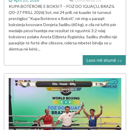
Donjeta
KUPA BOTËRORE E BOKSIT – FOZ DO IGUAÇU, BRAZIL
Sadiku
(20–27 PRILL 2026) Sot, më 24 prill, në kuadër të turneut
ndalet
prestigjioz “Kupa Botërore e Boksit”, në ring u paraqit
në
boksierja kosovare Donjeta Sadiku (60 kg), e cila në luftë për
çerekfinale
medalje pësoi humbje me rezultat të ngushtë 3:2 ndaj
pas
boksieres polake Aneta Elżbieta Rygielska. Sadiku zhvilloi një
një
paraqitje të fortë dhe cilësore, ndërsa mbetet bindja se u
vendimi
dëmtua në këtë…
të
Lexo më shumë >>
diskutueshëm
në
Kupën
Botërore
të
Boksit