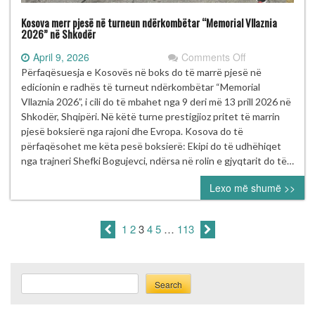
Kosova merr pjesë në turneun ndërkombëtar “Memorial Vllaznia
2026” në Shkodër
on
April 9, 2026
Comments Off
Kosova
Përfaqësuesja e Kosovës në boks do të marrë pjesë në
merr
edicionin e radhës të turneut ndërkombëtar “Memorial
pjesë
Vllaznia 2026”, i cili do të mbahet nga 9 deri më 13 prill 2026 në
në
Shkodër, Shqipëri. Në këtë turne prestigjioz pritet të marrin
turneun
pjesë boksierë nga rajoni dhe Evropa. Kosova do të
ndërkombëtar
përfaqësohet me këta pesë boksierë: Ekipi do të udhëhiqet
“Memorial
nga trajneri Shefki Bogujevci, ndërsa në rolin e gjyqtarit do të…
Vllaznia
Lexo më shumë >>
2026”
në
Shkodër
1
2
3
4
5
…
113
Search
Search