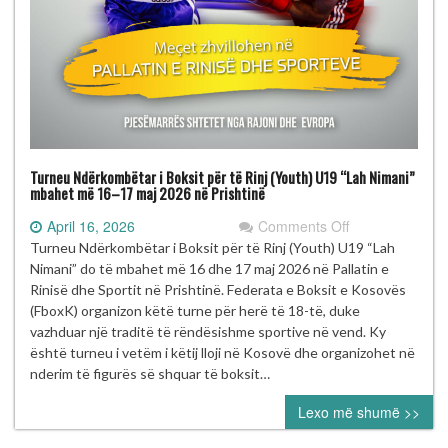
Turneu Ndërkombëtar i Boksit për të Rinj (Youth) U19 “Lah Nimani”
mbahet më 16–17 maj 2026 në Prishtinë
on
April 16, 2026
Comments Off
Turneu
Turneu Ndërkombëtar i Boksit për të Rinj (Youth) U19 “Lah
Ndërkombëtar
Nimani” do të mbahet më 16 dhe 17 maj 2026 në Pallatin e
i
Rinisë dhe Sportit në Prishtinë. Federata e Boksit e Kosovës
Boksit
(FboxK) organizon këtë turne për herë të 18-të, duke
për
vazhduar një traditë të rëndësishme sportive në vend. Ky
të
është turneu i vetëm i këtij lloji në Kosovë dhe organizohet në
Rinj
nderim të figurës së shquar të boksit…
(Youth)
Lexo më shumë >>
U19
“Lah