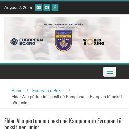
Skip
August 7, 2026
to
content
Toggle
navigation
Home
/
Federata e Boksit
/
Eldar Aliu përfundoi i pesti në Kampionatin Evropian të boksit
për junior
Eldar Aliu përfundoi i pesti në Kampionatin Evropian të
boksit për junior