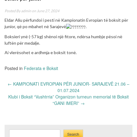
Posted By
admin
on June 27, 2024
Eldar Aliu përfundoi i pesti në Kampionatin Evropian të boksit për
junior, që po mbahet në Sarajevë
.
Boksieri ynë (-57 kg) shënoi një fitore, ndërsa humbje pësoi në
luftën për medalje.
Ai vlerësohet e ardhmja e boksit tonë.
Posted in
Federata e Boksit
Post
←
KAMPIONATI EVROPIAN PËR JUNIOR- SARAJEVË 21.06 –
navigation
01.07.2024
Klubi i Boksit “Vushtrria” Organizon turneun memorial të Boksit
“GANI IMERI”
→
Search
Search