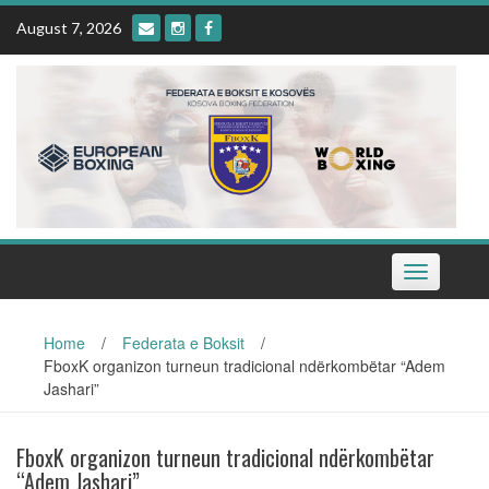
Skip
August 7, 2026
to
content
Toggle
navigation
Home
/
Federata e Boksit
/
FboxK organizon turneun tradicional ndërkombëtar “Adem
Jashari”
FboxK organizon turneun tradicional ndërkombëtar
“Adem Jashari”