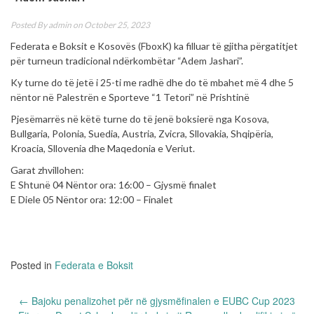
Posted By
admin
on October 25, 2023
Federata e Boksit e Kosovës (FboxK) ka filluar të gjitha përgatitjet
për turneun tradicional ndërkombëtar “Adem Jashari”.
Ky turne do të jetë i 25-ti me radhë dhe do të mbahet më 4 dhe 5
nëntor në Palestrën e Sporteve “1 Tetori” në Prishtinë
Pjesëmarrës në këtë turne do të jenë boksierë nga Kosova,
Bullgaria, Polonia, Suedia, Austria, Zvicra, Sllovakia, Shqipëria,
Kroacia, Sllovenia dhe Maqedonia e Veriut.
Garat zhvillohen:
E Shtunë 04 Nëntor ora: 16:00 – Gjysmë finalet
E Diele 05 Nëntor ora: 12:00 – Finalet
Posted in
Federata e Boksit
Post
←
Bajoku penalizohet për në gjysmëfinalen e EUBC Cup 2023