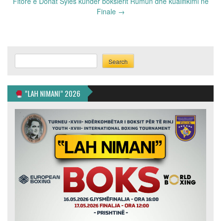
navigation
Fitore e Donat Syles kundër boksierit Rumun dhe kualifikimi në
Finale
→
Search
Search
”LAH NIMANI” 2026