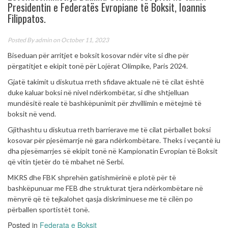
Presidentin e Federatës Evropiane të Boksit, Ioannis
Filippatos.
Posted By
admin
on October 11, 2023
Biseduan për arritjet e boksit kosovar ndër
vite si dhe për
përgatitjet e ekipit tonë për Lojërat Olimpike, Paris 2024.
Gjatë takimit u diskutua rreth sfidave aktuale në të cilat është
duke kaluar boksi në nivel ndërkombëtar, si dhe shtjelluan
mundësitë reale të bashkëpunimit për zhvillimin e mëtejmë të
boksit në vend.
Gjithashtu u diskutua rreth barrierave me të cilat përballet boksi
kosovar për pjesëmarrje në gara ndërkombëtare. Theks i veçantë iu
dha pjesëmarrjes së ekipit tonë në Kampionatin Evropian të Boksit
që vitin tjetër do të mbahet në Serbi.
MKRS dhe FBK shprehën gatishmërinë e plotë për të
bashkëpunuar me FEB dhe strukturat tjera ndërkombëtare në
mënyrë që të tejkalohet qasja diskriminuese me të cilën po
përballen sportistët tonë.
Posted in
Federata e Boksit