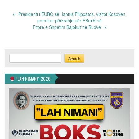
Post
←
Presidenti i EUBC-së, Iannis Filippatos, vizitoi Kosovën,
navigation
premton përkrahje për FBoxK-në
Fitore e Shpëtim Bajokut në Budvë
→
Search
Search
”LAH NIMANI” 2026