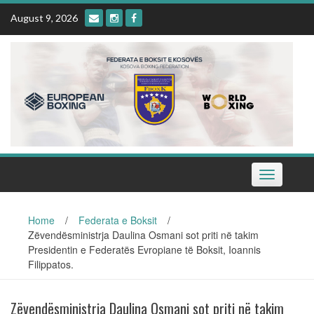
Skip
August 9, 2026
to
content
Toggle
navigation
Home
/
Federata e Boksit
/
Zëvendësministrja Daulina Osmani sot priti në takim
Presidentin e Federatës Evropiane të Boksit, Ioannis
Filippatos.
Zëvendësministrja Daulina Osmani sot priti në takim