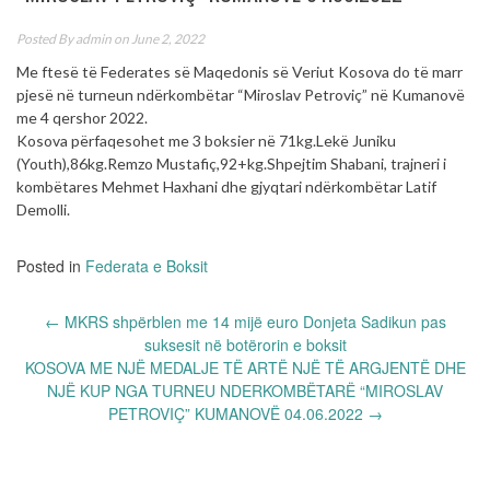
Posted By
admin
on June 2, 2022
Me ftesë të Federates së Maqedonis së Veriut Kosova do të marr
pjesë në turneun ndërkombëtar “Miroslav Petroviç” në Kumanovë
me 4 qershor 2022.
Kosova përfaqesohet me 3 boksier në 71kg.Lekë Juniku
(Youth),86kg.Remzo Mustafiç,92+kg.Shpejtim Shabani, trajneri i
kombëtares Mehmet Haxhani dhe gjyqtari ndërkombëtar Latif
Demolli.
Posted in
Federata e Boksit
Post
←
MKRS shpërblen me 14 mijë euro Donjeta Sadikun pas
navigation
suksesit në botërorin e boksit
KOSOVA ME NJË MEDALJE TË ARTË NJË TË ARGJENTË DHE
NJË KUP NGA TURNEU NDERKOMBËTARË “MIROSLAV
PETROVIÇ” KUMANOVË 04.06.2022
→