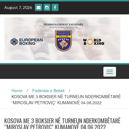
Skip
August 7, 2026
to
content
Toggle
navigation
Home
/
Federata e Boksit
/
KOSOVA ME 3 BOKSIER NË TURNEUN NDERKOMBËTARË
“MIROSLAV PETROVIÇ” KUMANOVË 04.06.2022
KOSOVA ME 3 BOKSIER NË TURNEUN NDERKOMBËTARË
“MIROSLAV PETROVIÇ” KUMANOVË 04.06.2022