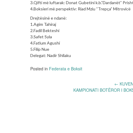
3.Qifti më luftarak: Donat Gubetini k.b.”Dardanët” Prish
4.Boksieri më perspektiv: Riad Mziu “Trepça” Mitrovicë
Drejtësinë e ndanë:
1.Agim Tahiraj
2.Fadil Bekteshi
3.Safet Syla
4.Fatlum Agushi
5.Filip Nue
Delegat: Nadir Shllaku
Posted in
Federata e Boksit
Post
←
KUVEND
KAMPIONATI BOTËROR I BOKS
navigation