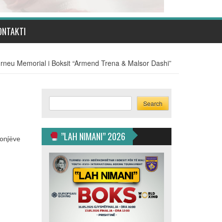
ONTAKTI
rneu Memorial i Boksit “Armend Trena & Malsor Dashi”
Search
Search
”LAH NIMANI” 2026
ronjëve