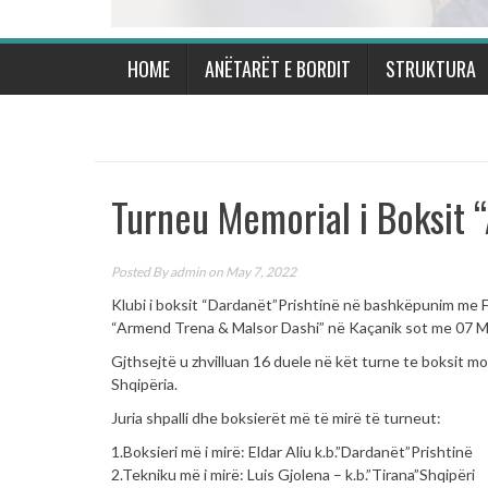
HOME
ANËTARËT E BORDIT
STRUKTURA
Turneu Memorial i Boksit 
Posted By
admin
on May 7, 2022
Klubi i boksit “Dardanët”Prishtinë në bashkëpunim me 
“Armend Trena & Malsor Dashi” në Kaçanik sot me 07 Maj
Gjthsejtë u zhvilluan 16 duele në kët turne te boksit m
Shqipëria.
Juria shpalli dhe boksierët më të mirë të turneut:
1.Boksieri më i mirë: Eldar Aliu k.b.”Dardanët”Prishtinë
2.Tekniku më i mirë: Luis Gjolena – k.b.”Tirana”Shqipëri