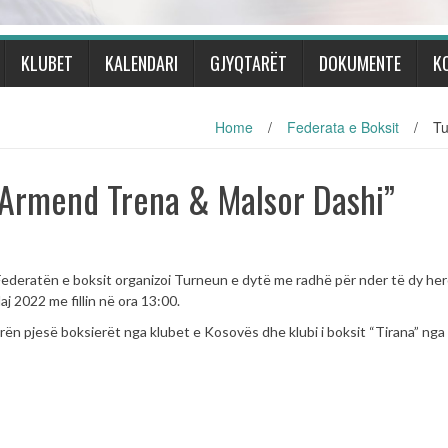
KLUBET
KALENDARI
GJYQTARËT
DOKUMENTE
K
Home
/
Federata e Boksit
/
Tu
“Armend Trena & Malsor Dashi”
Federatën e boksit organizoi Turneun e dytë me radhë për nder të dy he
 2022 me fillin në ora 13:00.
orën pjesë boksierët nga klubet e Kosovës dhe klubi i boksit “Tirana” nga