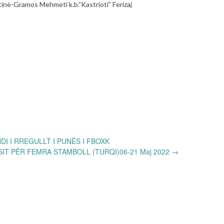
tinë-Gramos Mehmeti k.b.”Kastrioti” Ferizaj
I I RREGULLT I PUNËS I FBOXK
IT PËR FEMRA STAMBOLL (TURQI)06-21 Maj 2022
→