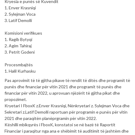
Kryesia e punës së Kuvendit
1. Enver Krasniqi
2. Sylejman Voca
3. Latif Demolli
Komisioni verifikues
1. Ragib Bytyqi
2. Agim Tahiraj
3. Petrit Godeni
Procesmbajtës
1. Halil Kurhasku
Pas aprovimit të të gjitha pikave të rendit të ditës dhe programit të
punës dhe financiar për vitin 2021 dhe programit të punës dhe
financiar për vitin 2022, u aprovuan njëzërit të gjitha pikat dhe
propozimet.
Kryetari I FboxK z.Enver Krasniqi, Nënkryetari z. Sylejman Voca dhe
Sekretari z.Latif Demolli raportuan për programin e punës për vitin
2021 dhe paraqitën planëprgramin për vitin 2022.
Këshilli mbikqyrës i FboxK, konstatoi se në bazë të Raportit
Financiar i paraqitur nga ana e shëbimit të auditimit të jashtëm dhe