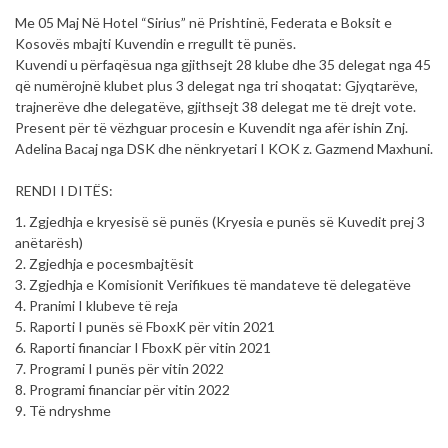
Me 05 Maj Në Hotel “Sirius” në Prishtinë, Federata e Boksit e
Kosovës mbajti Kuvendin e rregullt të punës.
Kuvendi u përfaqësua nga gjithsejt 28 klube dhe 35 delegat nga 45
që numërojnë klubet plus 3 delegat nga tri shoqatat: Gjyqtarëve,
trajnerëve dhe delegatëve, gjithsejt 38 delegat me të drejt vote.
Present për të vëzhguar procesin e Kuvendit nga afër ishin Znj.
Adelina Bacaj nga DSK dhe nënkryetari I KOK z. Gazmend Maxhuni.
RENDI I DITËS:
1. Zgjedhja e kryesisë së punës (Kryesia e punës së Kuvedit prej 3
anëtarësh)
2. Zgjedhja e pocesmbajtësit
3. Zgjedhja e Komisionit Verifikues të mandateve të delegatëve
4. Pranimi I klubeve të reja
5. Raporti I punës së FboxK për vitin 2021
6. Raporti financiar I FboxK për vitin 2021
7. Programi I punës për vitin 2022
8. Programi financiar për vitin 2022
9. Të ndryshme