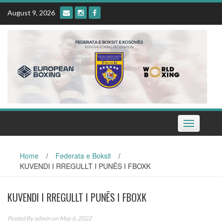
Skip
August 9, 2026
to
content
Toggle
navigation
Home
/
Federata e Boksit
/
KUVENDI I RREGULLT I PUNËS I FBOXK
KUVENDI I RREGULLT I PUNËS I FBOXK
Posted By
admin
on May 6, 2022