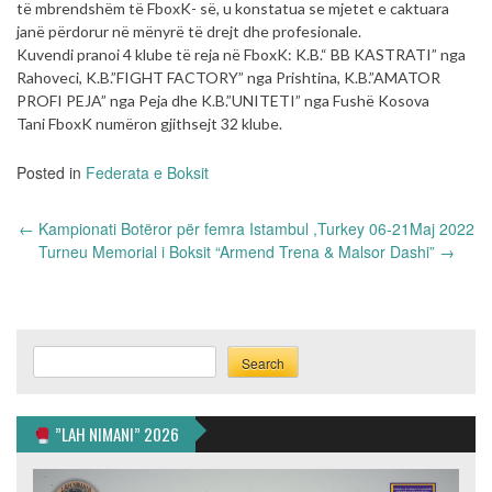
të mbrendshëm të FboxK- së, u konstatua se mjetet e caktuara
janë përdorur në mënyrë të drejt dhe profesionale.
Kuvendi pranoi 4 klube të reja në FboxK: K.B.“ BB KASTRATI” nga
Rahoveci, K.B.”FIGHT FACTORY” nga Prishtina, K.B.”AMATOR
PROFI PEJA” nga Peja dhe K.B.”UNITETI” nga Fushë Kosova
Tani FboxK numëron gjithsejt 32 klube.
Posted in
Federata e Boksit
Post
←
Kampionati Botëror për femra Istambul ,Turkey 06-21Maj 2022
navigation
Turneu Memorial i Boksit “Armend Trena & Malsor Dashi”
→
Search
Search
”LAH NIMANI” 2026