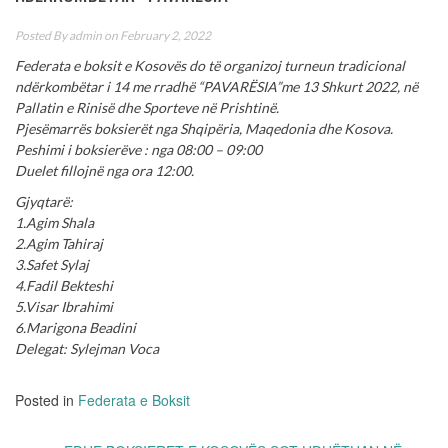
Posted By
admin
on February 2, 2022
Federata e boksit e Kosovës do të organizoj turneun tradicional
ndërkombëtar i 14 me rradhë “PAVARËSIA”me 13 Shkurt 2022, në
Pallatin e Rinisë dhe Sporteve në Prishtinë.
Pjesëmarrës boksierët nga Shqipëria, Maqedonia dhe Kosova.
Peshimi i boksierëve : nga 08:00 – 09:00
Duelet fillojnë nga ora 12:00.
Gjyqtarë:
1.Agim Shala
2.Agim Tahiraj
3.Safet Sylaj
4.Fadil Bekteshi
5.Visar Ibrahimi
6.Marigona Beadini
Delegat: Sylejman Voca
Posted in
Federata e Boksit