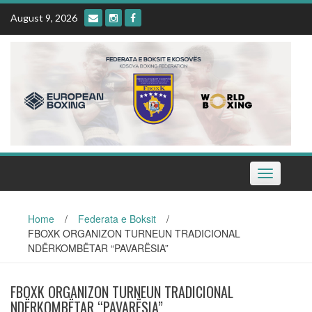
Skip
August 9, 2026
to
content
Toggle
navigation
Home
/
Federata e Boksit
/
FBOXK ORGANIZON TURNEUN TRADICIONAL
NDËRKOMBËTAR “PAVARËSIA”
FBOXK ORGANIZON TURNEUN TRADICIONAL
NDËRKOMBËTAR “PAVARËSIA”