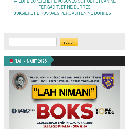
Post
←
EDHE BOKSIERET E KOSOVËS SOT UDHËTUAN NË
navigation
PËRGADITJET NË DURRËS
BOKSIERET E KOSOVËS PËRGADITEN NË DURRËS
→
Search
Search
”LAH NIMANI” 2026