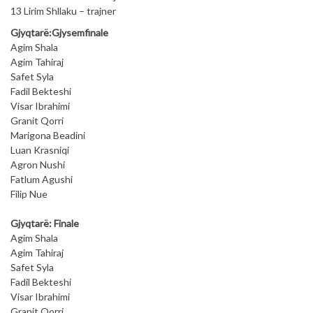
13 Lirim Shllaku – trajner
Gjyqtarë:Gjysemfinale
Agim Shala
Agim Tahiraj
Safet Syla
Fadil Bekteshi
Visar Ibrahimi
Granit Qorri
Marigona Beadini
Luan Krasniqi
Agron Nushi
Fatlum Agushi
Filip Nue
Gjyqtarë: Finale
Agim Shala
Agim Tahiraj
Safet Syla
Fadil Bekteshi
Visar Ibrahimi
Granit Qorri