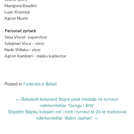
Marigona Beadini
Luan Krasniqi
Agron Nushi
Personat zyrtarë
Sima Viorel- supervisor
Sylejman Voca – visor
Nadir Shllaku– visor
Agron Kamberi – mjeku kujdestar
Posted in
Federata e Boksit
Post
←
Boksierët kosovarë fitojnë pesë medalje në turneun
navigation
ndërkombëtar “Gongu i Artë”
Shpejtim Bajoku boksieri më i mirë i turneut të 23-të tradicional
ndërkombëtar “Adem Jashari”
→