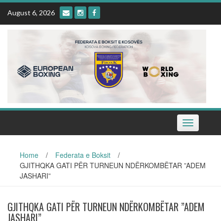
Skip
August 6, 2026
to
content
Toggle
navigation
Home
/
Federata e Boksit
/
GJITHQKA GATI PËR TURNEUN NDËRKOMBËTAR ”ADEM
JASHARI”
GJITHQKA GATI PËR TURNEUN NDËRKOMBËTAR ”ADEM
JASHARI”