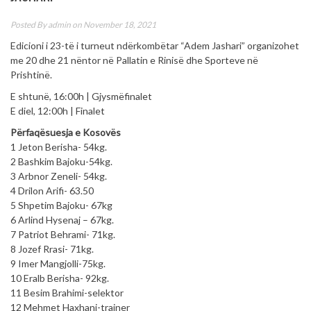
Posted By
admin
on November 18, 2021
Edicioni i 23-të i turneut ndërkombëtar “Adem Jashari” organizohet
me 20 dhe 21 nëntor në Pallatin e Rinisë dhe Sporteve në
Prishtinë.
E shtunë, 16:00h | Gjysmëfinalet
E diel, 12:00h | Finalet
Përfaqësuesja e Kosovës
1 Jeton Berisha- 54kg.
2 Bashkim Bajoku-54kg.
3 Arbnor Zeneli- 54kg.
4 Drilon Arifi- 63.50
5 Shpetim Bajoku- 67kg
6 Arlind Hysenaj – 67kg.
7 Patriot Behrami- 71kg.
8 Jozef Rrasi- 71kg.
9 Imer Mangjolli-75kg.
10 Eralb Berisha- 92kg.
11 Besim Brahimi-selektor
12 Mehmet Haxhani-trajner