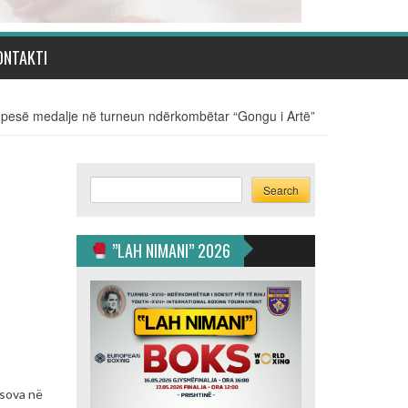
ONTAKTI
ë pesë medalje në turneun ndërkombëtar “Gongu i Artë”
Search
Search
”LAH NIMANI” 2026
osova në