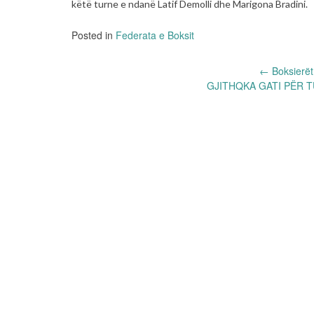
këtë turne e ndanë Latif Demolli dhe Marigona Bradini.
Posted in
Federata e Boksit
Post
←
Boksierët
GJITHQKA GATI PËR 
navigation