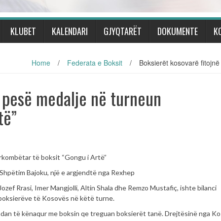
KLUBET
KALENDARI
GJYQTARËT
DOKUMENTE
K
Home
/
Federata e Boksit
/
Boksierët kosovarë fitojn
ë pesë medalje në turneun
të”
rkombëtar të boksit “Gongu i Artë”
e Shpëtim Bajoku, një e argjendtë nga Rexhep
ozef Rrasi, Imer Mangjolli, Altin Shala dhe Remzo Mustafiç, ishte bilanci
 boksierëve të Kosovës në këtë turne.
u ndan të kënaqur me boksin qe treguan boksierët tanë. Drejtësinë nga K