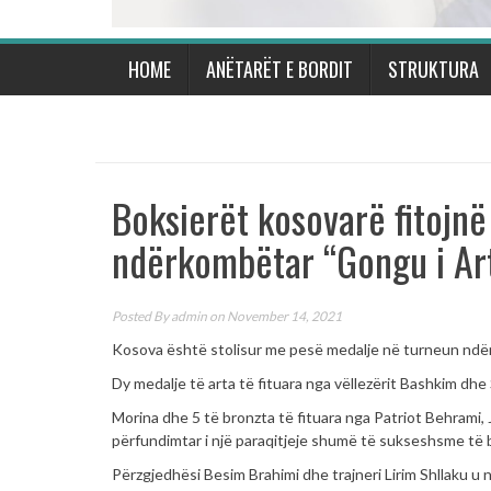
HOME
ANËTARËT E BORDIT
STRUKTURA
Boksierët kosovarë fitojn
ndërkombëtar “Gongu i Ar
Posted By
admin
on November 14, 2021
Kosova është stolisur me pesë medalje në turneun ndë
Dy medalje të arta të fituara nga vëllezërit Bashkim dh
Morina dhe 5 të bronzta të fituara nga Patriot Behrami, J
përfundimtar i një paraqitjeje shumë të sukseshsme të
Përzgjedhësi Besim Brahimi dhe trajneri Lirim Shllaku 