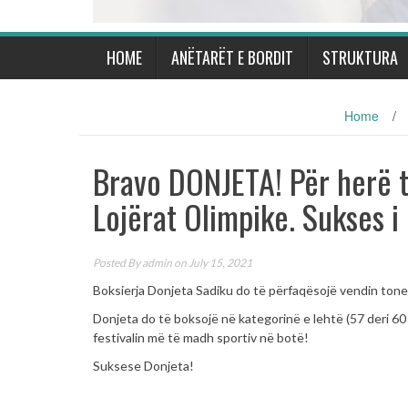
HOME
ANËTARËT E BORDIT
STRUKTURA
Home
/
Bravo DONJETA! Për herë t
Lojërat Olimpike. Sukses 
Posted By
admin
on July 15, 2021
Boksierja Donjeta Sadiku do të përfaqësojë vendin tone
Donjeta do të boksojë në kategorinë e lehtë (57 deri 60
festivalin më të madh sportiv në botë!
Suksese Donjeta!