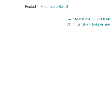
Posted in
Federata e Boksit
Post
←
KAMPIONATI EVROPIAN 
Çlirim Berisha – boksieri m
navigation