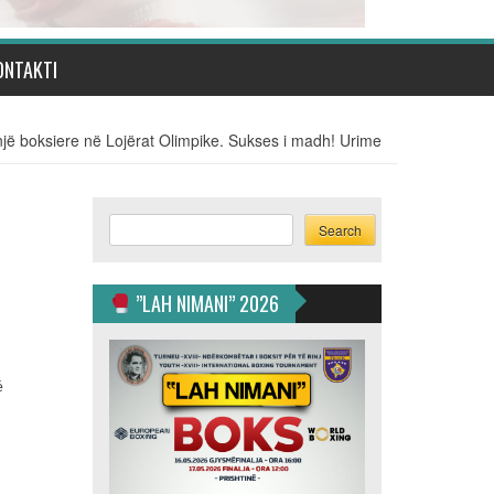
ONTAKTI
ë boksiere në Lojërat Olimpike. Sukses i madh! Urime
Search
Search
”LAH NIMANI” 2026
ë