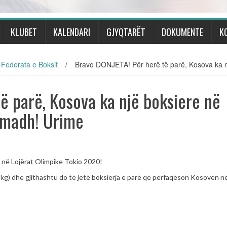
KLUBET
KALENDARI
GJYQTARËT
DOKUMENTE
K
Federata e Boksit
/
Bravo DONJETA! Për herë të parë, Kosova ka nj
ë parë, Kosova ka një boksiere në
i madh! Urime
 në Lojërat Olimpike Tokio 2020!
 kg) dhe gjithashtu do të jetë boksierja e parë që përfaqëson Kosovën n