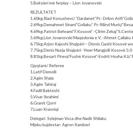
5.Boksieri më ferplay – Lion Jovanovski
REZULTATET
1.60kg.Riad Konushevci “Dardanet”Pr.- Drilon Arifi”Golla
2.69kg.Demahmet Sinani”Gollaku” Pr.-Rilind Muriçi“Bes
4.69kg.Patriot Behrami“F.Kosovë” -Çlirim Zekaj“S.Cent
5.69kg.Lion Jovanovski Maqedonia e V. -Ahmet Çallaku
6.75kg.Arjon Kajoshi Shqipëri – Dionis Gashi Kosovë w
7.75kg.Denis Nurja Shqipëri- Ymer Mangjolli Kosovë 5:0
8.81kg.Besart Pireva”Fushë Kosovë”-Endrit Hoxha K.b.”P
Gjyqtarë/ Referee
1.Latif Demolli
2.Agim Shala
3.Agim Tahiraj
4.Fadil Bekteshi
5.Visar Ibrahimi
6.Granit Qorri
7.Luan Krasniqi
Delegat: Sylejman Voca dhe Nadir Shllaku
Mjeku kujdestar: Agron Kamberi