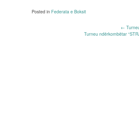
Posted in
Federata e Boksit
Post
←
Turneu
Turneu ndërkombëtar “ST
navigation