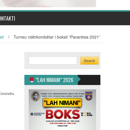
ONTAKTI
it
/
Turneu ndërkombëtar i boksit “Pavarësia 2021”
Search
Search
”LAH NIMANI” 2026
Kosovës.