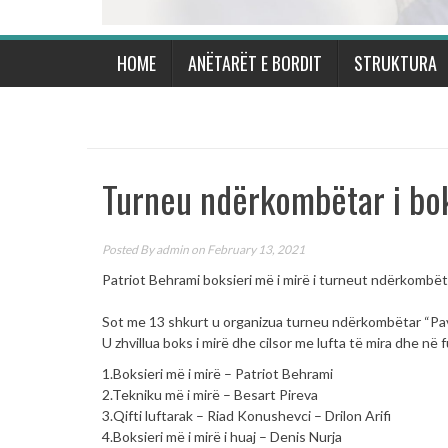
HOME
ANËTARËT E BORDIT
STRUKTURA
Turneu ndërkombëtar i bok
Posted By
admin
on February 13, 2021
Patriot Behrami boksieri më i mirë i turneut ndërkombët
Sot me 13 shkurt u organizua turneu ndërkombëtar “Pav
U zhvillua boks i mirë dhe cilsor me lufta të mira dhe në 
1.Boksieri më i mirë – Patriot Behrami
2.Tekniku më i mirë – Besart Pireva
3.Qifti luftarak – Riad Konushevci – Drilon Arifi
4.Boksieri më i mirë i huaj – Denis Nurja