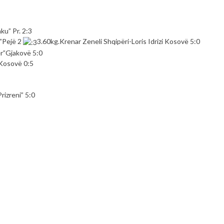
ku” Pr. 2:3
a”Pejë 2
3.60kg.Krenar Zeneli Shqipëri-Loris Idrizi Kosovë 5:0
er”Gjakovë 5:0
 Kosovë 0:5
o
rizreni” 5:0