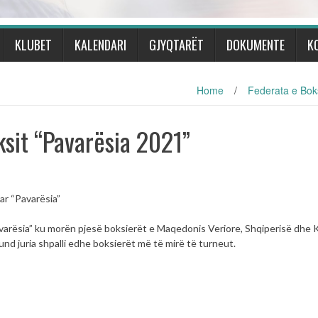
KLUBET
KALENDARI
GJYQTARËT
DOKUMENTE
K
Home
/
Federata e Boks
sit “Pavarësia 2021”
ar “Pavarësia”
arësia” ku morën pjesë boksierët e Maqedonis Veriore, Shqiperisë dhe 
fund juria shpalli edhe boksierët më të mirë të turneut.