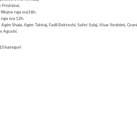
 Prishtinë.
fillojne nga ora16h.
ë nga ora 12h.
Agim Shala, Agim Tahiraj, Fadil Bekteshi, Safet Sylaj, Visar Ibrahimi, Grani
m Agushi.
 10 kategori