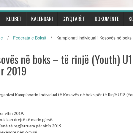
KLUBET
KALENDARI
GJYQTARËT
DOKUMENTE
K
me
/
Federata e Boksit
/
Kampionati individual i Kosovës në boks 
sovës në boks – të rinjë (Youth) U
or 2019
rganizoi Kampionatin Individual të Kosovës në boks për të Rinjë U18 (Y
ër vitin 2019.
nuk kan drejtë të marin pjesë.
jenë të regjistruara për vitin 2019.
mjekësore nën 6 muaj.