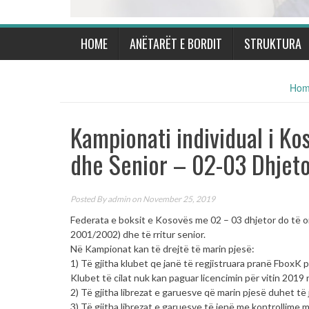
HOME
ANËTARËT E BORDIT
STRUKTURA
Ho
Kampionati individual i Ko
dhe Senior – 02-03 Dhjet
Posted By
admin
on November 25, 2019
Federata e boksit e Kosovës me 02 – 03 dhjetor do të o
2001/2002) dhe të rritur senior.
Në Kampionat kan të drejtë të marin pjesë:
1) Të gjitha klubet qe janë të regjistruara pranë FboxK p
Klubet të cilat nuk kan paguar licencimin për vitin 2019 
2) Të gjitha librezat e garuesve që marin pjesë duhet të 
3) Të gjitha librezat e garuesve të jenë me kontrollime 