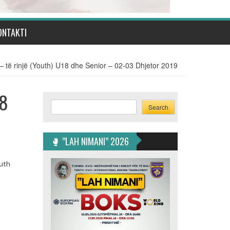
ONTAKTI
– të rinjë (Youth) U18 dhe Senior – 02-03 Dhjetor 2019
18
Search
Search
🥊 ”LAH NIMANI” 2026
outh