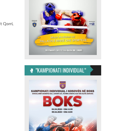
t Qorri,
🥊 ”KAMPIONATI INDIVIDUAL”