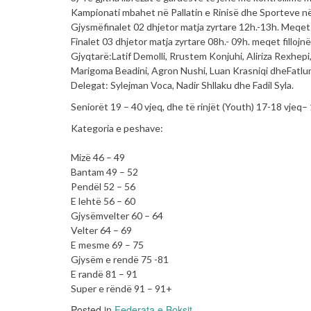
Kampionati mbahet në Pallatin e Rinisë dhe Sporteve në
Gjysmëfinalet 02 dhjetor matja zyrtare 12h.-13h. Meqet 
Finalet 03 dhjetor matja zyrtare 08h.- 09h. meqet fillojn
Gjyqtarë:Latif Demolli, Rrustem Konjuhi, Aliriza Rexhepi, 
Marigoma Beadini, Agron Nushi, Luan Krasniqi dheFatlu
Delegat: Sylejman Voca, Nadir Shllaku dhe Fadil Syla.
Seniorët 19 – 40 vjeq, dhe të rinjët (Youth) 17-18 vjeq–
Kategoria e peshave:
Mizë 46 – 49
Bantam 49 – 52
Pendël 52 – 56
E lehtë 56 – 60
Gjysëmvelter 60 – 64
Velter 64 – 69
E mesme 69 – 75
Gjysëm e rendë 75 -81
E randë 81 – 91
Super e rëndë 91 – 91+
Posted in
Federata e Boksit