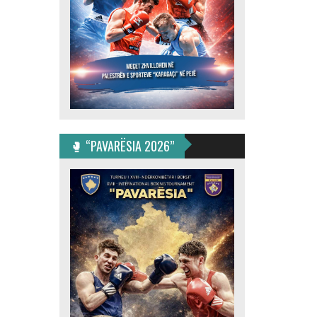
🥊 “PAVARËSIA 2026”