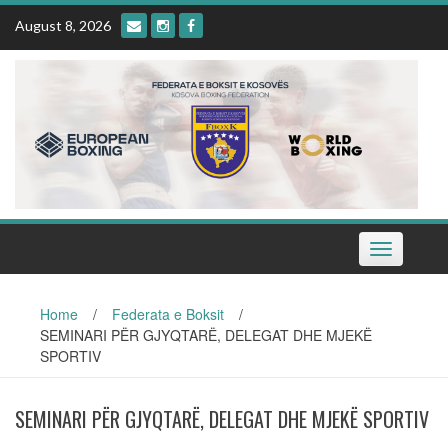
Skip
August 8, 2026
to
content
Toggle
navigation
Home
/
Federata e Boksit
/
SEMINARI PËR GJYQTARË, DELEGAT DHE MJEKË
SPORTIV
SEMINARI PËR GJYQTARË, DELEGAT DHE MJEKË SPORTIV