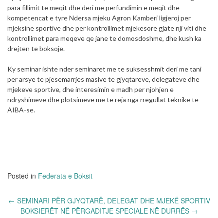
para fillimit te meqit dhe deri me perfundimin e meqit dhe
kompetencat e tyre Ndersa mjeku Agron Kamberi ligjeroj per
mjeksine sportive dhe per kontrollimet mjekesore gjate nji viti dhe
kontrollimet para meqeve qe jane te domosdoshme, dhe kush ka
drejten te boksoje.
Ky seminar ishte nder seminaret me te suksesshmit deri me tani
per arsye te pjesemarrjes masive te gjyqtareve, delegateve dhe
mjekeve sportive, dhe interesimin e madh per njohjen e
ndryshimeve dhe plotsimeve me te reja nga rregullat teknike te
AIBA-se.
Posted in
Federata e Boksit
Post
←
SEMINARI PËR GJYQTARË, DELEGAT DHE MJEKË SPORTIV
navigation
BOKSIERËT NË PËRGADITJE SPECIALE NË DURRËS
→