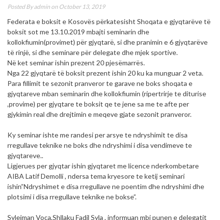
Posted By
admin
on October 13, 2019
Federata e boksit e Kosovës përkatesisht Shoqata e gjyqtarëve të
boksit sot me 13.10.2019 mbajti seminarin dhe
kollokfiumin(provimet) për gjyqtarë, si dhe pranimin e 6 gjyqtarëve
të rinjë, si dhe seminare për delegate dhe mjek sportive.
Në ket seminar ishin prezent 20 pjesëmarrës.
Nga 22 gjyqtarë të boksit prezent ishin 20 ku ka munguar 2 veta.
Para fillimit te sezonit pranveror te garave ne boks shoqata e
gjyqtareve mban seminarin dhe kollokfiumin (ripertrirje te diturise
,provime) per gjyqtare te boksit qe te jene sa me te afte per
gjykimin real dhe drejtimin e meqeve gjate sezonit pranveror.
Ky seminar ishte me randesi per arsye te ndryshimit te disa
rregullave teknike ne boks dhe ndryshimi i disa vendimeve te
gjyqtareve..
Ligjerues per gjyqtar ishin gjyqtaret me licence nderkombetare
AIBA Latif Demolli , ndersa tema kryesore te ketij seminari
ishin”Ndryshimet e disa rregullave ne poentim dhe ndryshimi dhe
plotsimi i disa rregullave teknike ne bokse”.
Sylejman Voca,Shllaku Fadil Syla , informuan mbi punen e delegatit