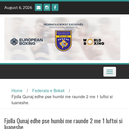
Skip
August 6, 2026
to
content
Toggle
navigation
Home
/
Federata e Boksit
/
Fjolla Qunaj edhe pse humbi me raunde 2 me 1 luftoi si
luaneshe.
Fjolla Qunaj edhe pse humbi me raunde 2 me 1 luftoi si
luaneshe.