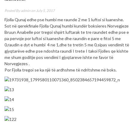
Posted By
admin
on July 5, 2017
Fjolla Qunaj edhe pse humbi me raunde 2 me 1 luftoi si luaneshe.
Sot në qerekfinale Fjolla Qunaj humbi kundër boksieres Norvegjeze
Bruun Anabelle por tregoi shpirt luftarak te tre raundet edhe pse e
pa pervoje por luftoi si luaneshe dhe raundin e pare e fitoi 5 me
0,raudin e dyt e humbi 4 ne 1,dhe te tretin 5 me 0,sipas vendimit të
gjyqtarëve edhe pse ndoshta raundi I trete I takoi Fjolles qe kishte
me shum goditje pos vendimi I gjyqtareve ishte ne favor të
Norvegjezes .
Por Fjolla tregoi se ka një të ardhshme të ndritshme në boks.