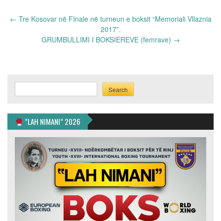
Post
←
Tre Kosovar në FInale në turneun e boksit “Memoriali Vllaznia
navigation
2017”.
GRUMBULLIMI I BOKSIEREVE (femrave)
→
Search
Search
”LAH NIMANI” 2026