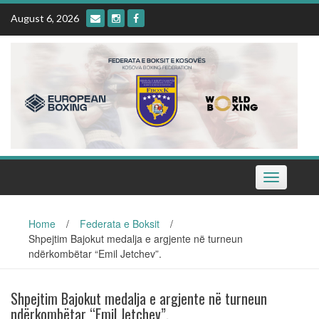
Skip
August 6, 2026
to
content
Toggle
navigation
Home
/
Federata e Boksit
/
Shpejtim Bajokut medalja e argjente në turneun
ndërkombëtar “Emil Jetchev”.
Shpejtim Bajokut medalja e argjente në turneun
ndërkombëtar “Emil Jetchev”.