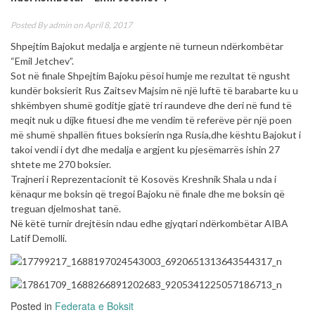
Posted By
admin
on April 8, 2017
Shpejtim Bajokut medalja e argjente në turneun ndërkombëtar
“Emil Jetchev”.
Sot në finale Shpejtim Bajoku pësoi humje me rezultat të ngusht
kundër boksierit Rus Zaitsev Majsim në një luftë të barabarte ku u
shkëmbyen shumë goditje gjatë tri raundeve dhe deri në fund të
meqit nuk u dijke fituesi dhe me vendim të referëve për një poen
më shumë shpallën fitues boksierin nga Rusia,dhe kështu Bajokut i
takoi vendi i dyt dhe medalja e argjent ku pjesëmarrës ishin 27
shtete me 270 boksier.
Trajneri i Reprezentacionit të Kosovës Kreshnik Shala u nda i
kënaqur me boksin që tregoi Bajoku në finale dhe me boksin që
treguan djelmoshat tanë.
Në këtë turnir drejtësin ndau edhe gjyqtari ndërkombëtar AIBA
Latif Demolli.
Posted in
Federata e Boksit