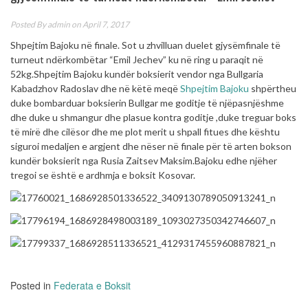
Posted By
admin
on April 7, 2017
Shpejtim Bajoku në finale. Sot u zhvilluan duelet gjysëmfinale të
turneut ndërkombëtar “Emil Jechev” ku në ring u paraqit në
52kg.Shpejtim Bajoku kundër boksierit vendor nga Bullgaria
Kabadzhov Radoslav dhe në këtë meqë
Shpejtim Bajoku
shpërtheu
duke bombarduar boksierin Bullgar me goditje të njëpasnjëshme
dhe duke u shmangur dhe plasue kontra goditje ,duke treguar boks
të mirë dhe cilësor dhe me plot merit u shpall fitues dhe kështu
siguroi medaljen e argjent dhe nëser në finale për të arten bokson
kundër boksierit nga Rusia Zaitsev Maksim.Bajoku edhe njëher
tregoi se është e ardhmja e boksit Kosovar.
Posted in
Federata e Boksit