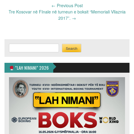
Post
←
Previous Post
navigation
Tre Kosovar në FInale në turneun e boksit “Memoriali Vllaznia
2017”.
→
Search
Search
”LAH NIMANI” 2026