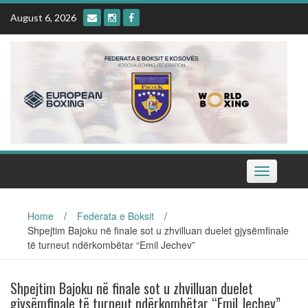
Skip
August 6, 2026
to
content
Toggle
navigation
Home
/
Federata e Boksit
/
Shpejtim Bajoku në finale sot u zhvilluan duelet gjysëmfinale
të turneut ndërkombëtar “Emil Jechev”
Shpejtim Bajoku në finale sot u zhvilluan duelet
gjysëmfinale të turneut ndërkombëtar “Emil Jechev”