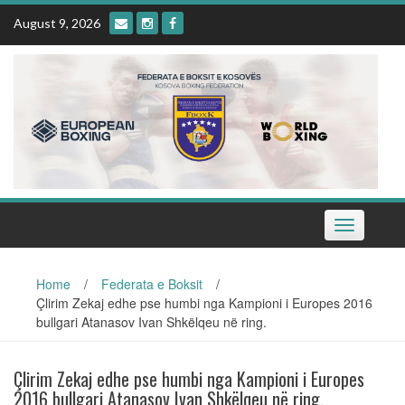
Skip
August 9, 2026
to
content
Toggle
navigation
Home
/
Federata e Boksit
/
Çlirim Zekaj edhe pse humbi nga Kampioni i Europes 2016
bullgari Atanasov Ivan Shkëlqeu në ring.
Çlirim Zekaj edhe pse humbi nga Kampioni i Europes
2016 bullgari Atanasov Ivan Shkëlqeu në ring.