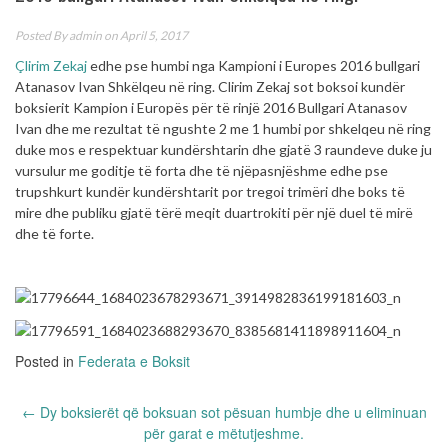
Posted By
admin
on April 5, 2017
Çlirim Zekaj
edhe pse humbi nga Kampioni i Europes 2016 bullgari
Atanasov Ivan Shkëlqeu në ring. Clirim Zekaj sot boksoi kundër
boksierit Kampion i Europës për të rinjë 2016 Bullgari Atanasov
Ivan dhe me rezultat të ngushte 2 me 1 humbi por shkelqeu në ring
duke mos e respektuar kundërshtarin dhe gjatë 3 raundeve duke ju
vursulur me goditje të forta dhe të njëpasnjëshme edhe pse
trupshkurt kundër kundërshtarit por tregoi trimëri dhe boks të
mire dhe publiku gjatë tërë meqit duartrokiti për një duel të mirë
dhe të forte.
Posted in
Federata e Boksit
Post
←
Dy boksierët që boksuan sot pësuan humbje dhe u eliminuan
navigation
për garat e mëtutjeshme.