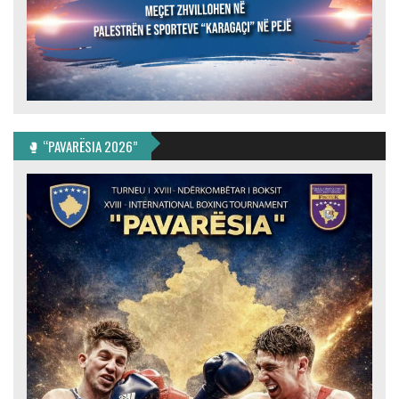
🥊 “PAVARËSIA 2026”