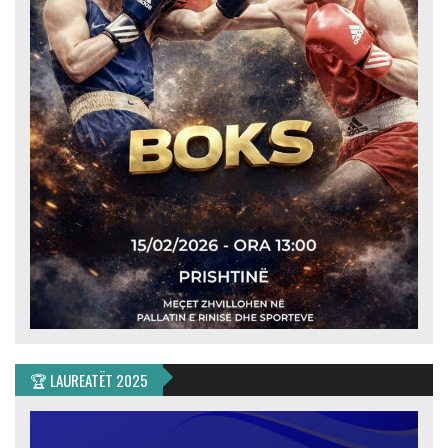
🏆 LAUREATËT 2025