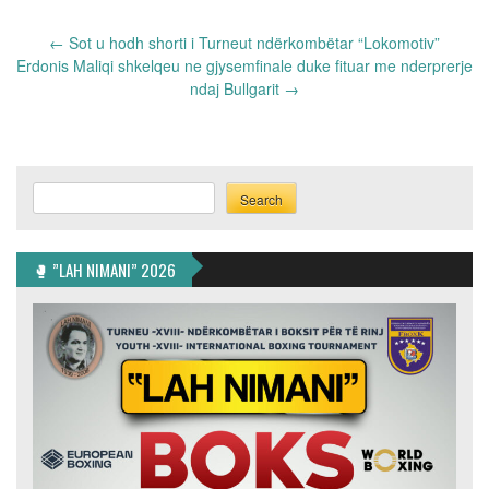
Post
←
Sot u hodh shorti i Turneut ndërkombëtar “Lokomotiv”
navigation
Erdonis Maliqi shkelqeu ne gjysemfinale duke fituar me nderprerje
ndaj Bullgarit
→
Search
Search
🥊 ”LAH NIMANI” 2026