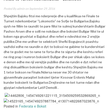
Posted By
admin
on September 29, 2016
Shpejtim Bajoku fitoi me nderprerje dhe u kualifikua ne Finale te
Turnet nderkombetar “Lokomotiv” ne Sofje te Bullgarise.Bajoku
qysh ne fillim te raundit te pare filloi te sulmoj kundershtarin Bullgar
Pashov Arsen dhe e solli ne nokdaun dhe boksieri Bullgar filloi te ul
koken nga grushtat e Bajokut dhe referi e ndeshkoi me 2 vrejtje
publike.Dhe me urdher te selektorit Shefki Bogujevcit poashtu
vazhdoi edhe ne raundin e dyt te boksoi ne gabime te kundershtari
dhe te godet me t
e rame te forta dhe te sigurta dhe keshtu referi
ne ring prap i numron boksierit Bullgar dhe per shkak uljes se kokes
e denon edhe me nji verejtje publike dhe ne rundin e dyt referi ne
ring diskualifikon boksierin bullgar dhe keshtu Shpejtim Bajoku me
1 tetor bokson ne Finale.Ndersa neser me 30 shtator ne
gjysemfinale paraqitet boksieri tjeter Kosovar Erdonis Maliqi
kunder boksierit te Bullgarise.Drejtesine ne ket turne ndan dhe
gjyqtari nderkombetar Latif Demolli .
Posted in
Federata e Boksit