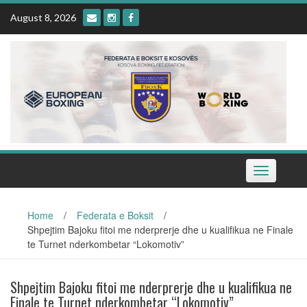
Skip
August 8, 2026
to
content
Toggle
navigation
Home
/
Federata e Boksit
/
Shpejtim Bajoku fitoi me nderprerje dhe u kualifikua ne Finale
te Turnet nderkombetar “Lokomotiv”
Shpejtim Bajoku fitoi me nderprerje dhe u kualifikua ne
Finale te Turnet nderkombetar “Lokomotiv”