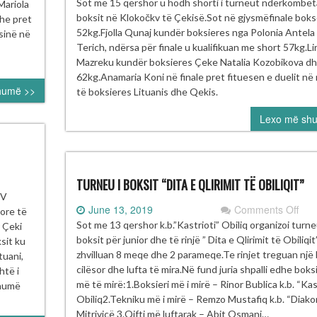
SH
nale
Sot me 15 qershor u hodh shorti i turneut ndërkombët
Mariola
I
boksit në Klokočkv të Çekisë.Sot në gjysmëfinale bok
dhe pret
MIR
52kg.Fjolla Qunaj kundër boksieres nga Polonia Antela
esinë në
PË
Terich, ndërsa për finale u kualifikuan me short 57kg.Lir
BOK
Mazreku kundër boksieres Çeke Natalia Kozobikova d
KO
62kg.Anamaria Koni në finale pret fituesen e duelit n
humë >>
të boksieres Lituanis dhe Qekis.
Lexo më sh
TURNEU I BOKSIT “DITA E QLIRIMIT TË OBILIQIT”
URNEU
 V
on
June 13, 2019
Comments Off
ore të
TU
KSIT
Sot me 13 qershor k.b.”Kastrioti” Obiliq organizoi turn
 Çeki
I
ËR
boksit për junior dhe të rinjë ” Dita e Qlirimit të Obiliqit
sit ku
BOK
JZA
zhvilluan 8 meqe dhe 2 parameqe.Te rinjet treguan një
tuani,
“DI
Ë
cilësor dhe lufta të mira.Në fund juria shpalli edhe boks
htë i
E
KI
më të mirë:1.Boksieri më i mirë – Rinor Bublica k.b. “Kast
shumë
QLI
Obiliq2.Tekniku më i mirë – Remzo Mustafiq k.b. “Diako
TË
Mitrivicë 3.Qifti më luftarak – Abit Osmani…