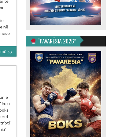
ORT
ar të
son
Ë
R
ie
SIERET
he në
SOVARE
ë mesë
“PAVARËSIA 2026”
umë >>
RNEU
eun e
” ku u
SIT
 boks
TA
ierët
rioti’
RIMIT
nia”