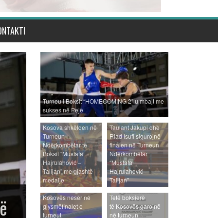
ONTAKTI
Turneu i Boksit “HOMECOMING 2” u mbajt me
sukses në Pejë
Kosova shkëlqen në
Taulant Jakupi dhe
Turneun
Riad Isufi sigurojnë
Ndërkombëtar të
finalen në Turneun
Boksit “Mustafa
Ndërkombëtar
Hajrulahović –
“Mustafa
Talijan” me gjashtë
Hajrulahović –
medalje
Talijan”
Gjashtë boksierë të
Kosovës nesër në
Tetë boksierë
jë
gjysmëfinalet e
të Kosovës garojnë
turneut
në turneun