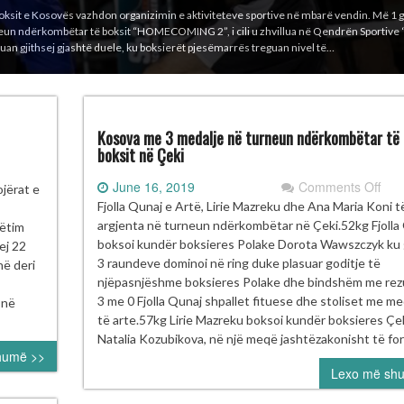
 Boksit e Kosovës vazhdon organizimin e aktiviteteve sportive në mbarë vendin. Më 1 
urneun ndërkombëtar të boksit “HOMECOMING 2”, i cili u zhvillua në Qendrën Sportive 
lluan gjithsej gjashtë duele, ku boksierët pjesëmarrës treguan nivel të…
Kosova me 3 medalje në turneun ndërkombëtar të
boksit në Çeki
on
June 16, 2019
Comments Off
ort
jërat e
Kos
ativisht
Fjolla Qunaj e Artë, Lirie Mazreku dhe Ana Maria Koni t
me
argjenta në turneun ndërkombëtar në Çeki.52kg Fjolla
pëtim
3
rë
boksoi kundër boksieres Polake Dorota Wawszczyk ku 
ej 22
med
r
3 raundeve dominoi në ring duke plasuar goditje të
në deri
në
ksierët
njëpasnjëshme boksieres Polake dhe bindshëm me rez
tur
3 me 0 Fjolla Qunaj shpallet fituese dhe stoliset me me
 në
ndë
të arte.57kg Lirie Mazreku boksoi kundër boksieres Çe
të
Natalia Kozubikova, në një meqë jashtëzakonisht të fo
humë >>
boks
Lexo më sh
në
Çek