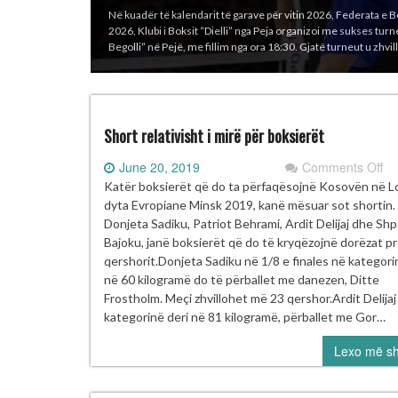
Në kuadër të kalendarit të garave për vitin 2026, Federata e
2026, Klubi i Boksit “Dielli” nga Peja organizoi me sukses t
Begolli” në Pejë, me fillim nga ora 18:30. Gjatë turneut u zhvi
Short relativisht i mirë për boksierët
on
June 20, 2019
Comments Off
Sh
Katër boksierët që do ta përfaqësojnë Kosovën në Lo
rel
dyta Evropiane Minsk 2019, kanë mësuar sot shortin.
i
Donjeta Sadiku, Patriot Behrami, Ardit Delijaj dhe Sh
mi
Bajoku, janë boksierët që do të kryqëzojnë dorëzat pr
pë
qershorit.Donjeta Sadiku në 1/8 e finales në kategori
bo
në 60 kilogramë do të përballet me danezen, Ditte
Frostholm. Meçi zhvillohet më 23 qershor.Ardit Delijaj
kategorinë deri në 81 kilogramë, përballet me Gor…
Lexo më s