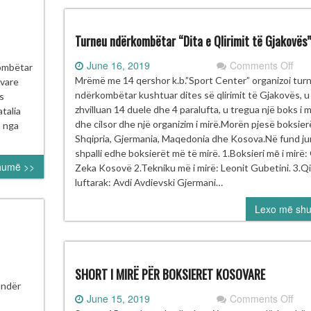
Turneu ndërkombëtar “Dita e Qlirimit të Gjakovës”
on
June 16, 2019
Comments Off
Ë
kombëtar
Tur
NALE
Mrëmë me 14 qershor k.b.”Sport Center” organizoi tur
ovare
ndë
ndërkombëtar kushtuar dites së qlirimit të Gjakovës, u
s
“Dit
KSIERET
zhvilluan 14 duele dhe 4 paralufta, u tregua një boks i m
talia
e
OSOVARE
dhe cilsor dhe një organizim i mirë.Morën pjesë boksier
s nga
Qlir
Shqipria, Gjermania, Maqedonia dhe Kosova.Në fund jur
të
shpalli edhe boksierët më të mirë. 1.Boksieri mē i mirë: 
humë >>
Gja
Zeka Kosovë 2.Tekniku më i mirë: Leonit Gubetini. 3.Qi
luftarak: Avdi Avdievski Gjermani…
Lexo më sh
lla
SHORT I MIRË PËR BOKSIERET KOSOVARE
naj
undër
on
June 15, 2019
Comments Off