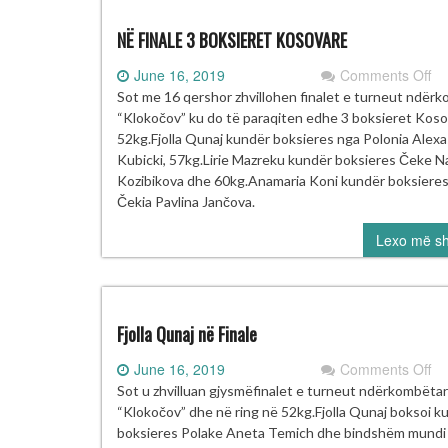
NË FINALE 3 BOKSIERET KOSOVARE
on
June 16, 2019
Comments Off
N
Sot me 16 qershor zhvillohen finalet e turneut ndër
FI
“Klokočov” ku do të paraqiten edhe 3 boksieret Kos
3
52kg.Fjolla Qunaj kundër boksieres nga Polonia Alexa
BO
Kubicki, 57kg.Lirie Mazreku kundër boksieres Čeke Na
K
Kozibikova dhe 60kg.Anamaria Koni kundër boksiere
Čekia Pavlina Jančova.
Lexo më s
Fjolla Qunaj në Finale
on
June 16, 2019
Comments Off
Fjo
Sot u zhvilluan gjysmëfinalet e turneut ndërkombëtar
Qu
“Klokočov” dhe në ring në 52kg.Fjolla Qunaj boksoi k
në
boksieres Polake Aneta Temich dhe bindshëm mundi