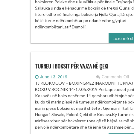
Fi
boksieren Polake dhe u kualifikua për finale.Trajnerja 
Sallauka u nda e kënaqur me boksin që tregoi Qunaj 
fitore edhe nē finale nga boksierja Fjolla Qunaj.Drejt
këtë turne ndërkombëtar po ndanë edhe gjyqtari
ndërkombëtar Latif Demolli.
Lexo më s
TURNEU I BOKSIT PËR VAJZA NË ÇEKI
on
June 13, 2019
Comments Off
T
TJ KLOKOCOV – BOXINGMEZINARODNI TURNAJ
I
BOXU V.ROCNIK 14-17.06.-2019 Përfaqesueset juni
BO
Kosovës në boks nesër me 14 qershor udhëtojnë për
P
ku do të marin pjesë në turneun ndërkombëtar të bok
VA
marin pjesë boksieret nga 8 shtete : Gjermani, Itali, Li
N
Hungari, Slovaki, Poloni, Çeki dhe Kosova.Ky turne ës
ÇE
mirëseardhur për boksieret tona që të bëjnë sa më 
përvojë ndërkombëtare dhe të jenë të gatshme për…