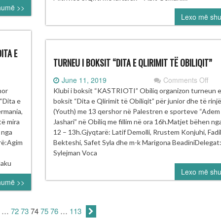
humë >>
OBI
Lexo më sh
ITA E
TURNEU I BOKSIT “DITA E QLIRIMIT TË OBILIQIT”
on
June 11, 2019
Comments Off
URNEU
TU
hor
Klubi i boksit “KASTRIOTI” Obiliq organizon turneun 
DËRKOMBËTAR
I
“Dita e
boksit “Dita e Qlirimit të Obiliqit” për junior dhe të rinj
BOK
ermania,
(Youth) me 13 qershor në Palestren e sporteve “Adem
KSIT
“DI
të mira
Jashari” në Obiliq me fillim në ora 16h.Matjet bëhen ng
E
t nga
12 – 13h.Gjyqtarë: Latif Demolli, Rrustem Konjuhi, Fadi
ERSHORI
QLI
arë:Agim
Bekteshi, Safet Syla dhe m-k Marigona BeadiniDelegat
TA
TË
Sylejman Voca
OBI
laku
Lexo më sh
IRIMIT
humë >>
Ë
AKOVËS”
…
72
73
74
75
76
…
113