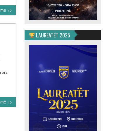
LIQIT”
umë >>
LAUREATËT 2025
RNEU
e
ë
SIT
TA
a ora
l
RIMIT
:
LIQIT”
umë >>