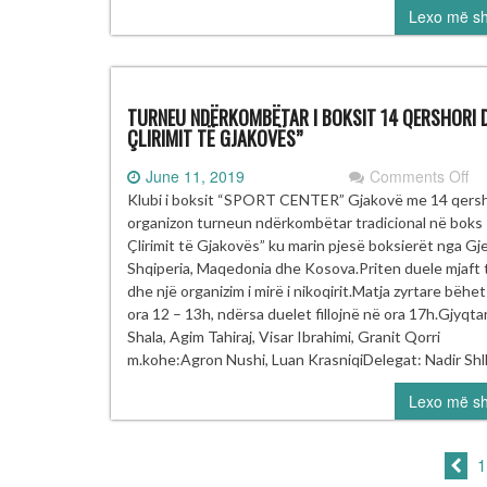
Lexo më s
TURNEU NDËRKOMBËTAR I BOKSIT 14 QERSHORI D
ÇLIRIMIT TË GJAKOVËS”
on
June 11, 2019
Comments Off
T
Klubi i boksit “SPORT CENTER” Gjakovë me 14 qers
N
organizon turneun ndërkombëtar tradicional në boks 
I
Çlirimit të Gjakovës” ku marin pjesë boksierët nga Gj
BO
Shqiperia, Maqedonia dhe Kosova.Priten duele mjaft 
14
dhe një organizim i mirë i nikoqirit.Matja zyrtare bëhe
Q
ora 12 – 13h, ndërsa duelet fillojnë në ora 17h.Gjyqt
DI
Shala, Agim Tahiraj, Visar Ibrahimi, Granit Qorri
E
m.kohe:Agron Nushi, Luan KrasniqiDelegat: Nadir Shl
ÇL
Lexo më s
T
GJ
1