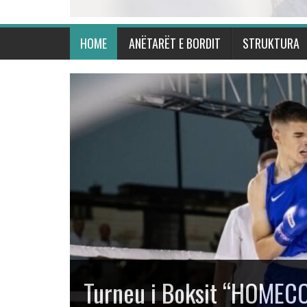
HOME
ANËTARËT E BORDIT
STRUKTURA
Turneu i Boksit “HOMECO