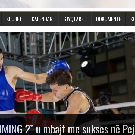
KLUBET
KALENDARI
GJYQTARËT
DOKUMENTE
K
MING 2” u mbajt me sukses në Pe