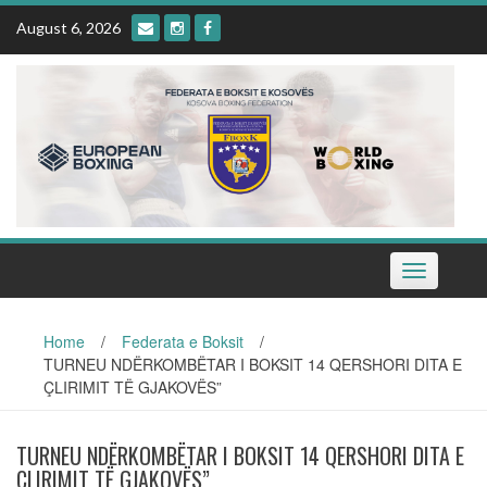
Skip
August 6, 2026
to
content
Toggle
navigation
Home
/
Federata e Boksit
/
TURNEU NDËRKOMBËTAR I BOKSIT 14 QERSHORI DITA E
ÇLIRIMIT TË GJAKOVËS”
TURNEU NDËRKOMBËTAR I BOKSIT 14 QERSHORI DITA E
ÇLIRIMIT TË GJAKOVËS”