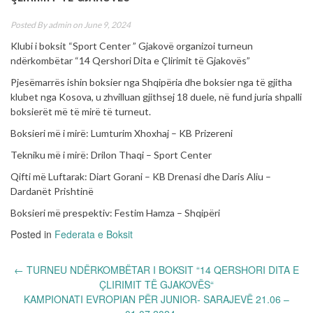
Posted By
admin
on June 9, 2024
Klubi i boksit “Sport Center ” Gjakovë organizoi turneun
ndërkombëtar “14 Qershori Dita e Çlirimit të Gjakovës”
Pjesëmarrës ishin boksier nga Shqipëria dhe boksier nga të gjitha
klubet nga Kosova, u zhvilluan gjithsej 18 duele, në fund juria shpalli
boksierët më të mirë të turneut.
Boksieri më i mirë: Lumturim Xhoxhaj – KB Prizereni
Tekniku më i mirë: Drilon Thaqi – Sport Center
Qifti më Luftarak: Diart Gorani – KB Drenasi dhe Daris Aliu –
Dardanët Prishtinë
Boksieri më prespektiv: Festim Hamza – Shqipëri
Posted in
Federata e Boksit
Post
←
TURNEU NDËRKOMBËTAR I BOKSIT “14 QERSHORI DITA E
navigation
ÇLIRIMIT TË GJAKOVËS“
KAMPIONATI EVROPIAN PËR JUNIOR- SARAJEVË 21.06 –