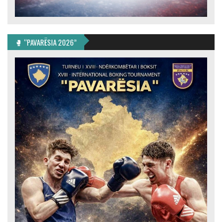
🥊 “PAVARËSIA 2026”