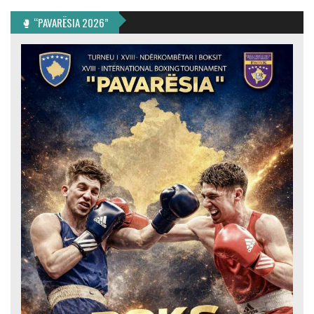
🥊 “PAVARËSIA 2026”