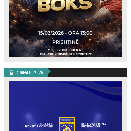
🏆 LAUREATËT 2025