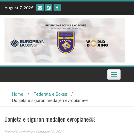
Skip
August 7, 2026
to
content
Toggle
navigation
Home
/
Federata e Boksit
/
Donjeta e siguron medaljen evropiane￼
Donjeta e siguron medaljen evropiane￼
Posted By
admin
on October 20, 2022