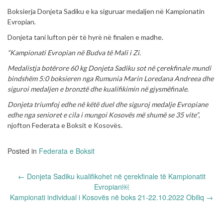
Boksierja Donjeta Sadiku e ka siguruar medaljen në Kampionatin
Evropian.
Donjeta tani lufton për të hyrë në finalen e madhe.
“Kampionati Evropian në Budva të Mali i Zi.
Medalistja botërore 60 kg Donjeta Sadiku sot në çerekfinale mundi
bindshëm 5:0 boksieren nga Rumunia Marin Loredana Andreea dhe
siguroi medaljen e bronztë dhe kualifikimin në gjysmëfinale.
Donjeta triumfoj edhe në këtë duel dhe siguroj medalje Evropiane
edhe nga senioret e cila i mungoi Kosovës më shumë se 35 vite”
,
njofton Federata e Boksit e Kosovës.
Posted in
Federata e Boksit
Post
←
Donjeta Sadiku kualifikohet në çerekfinale të Kampionatit
navigation
Evropian￼
Kampionati individual i Kosovës në boks 21-22.10.2022 Obiliq
→