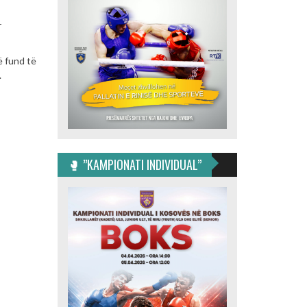
r
ë fund të
.
🥊 ”KAMPIONATI INDIVIDUAL”