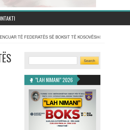
ONTAKTI
ICENCUAR TË FEDERATËS SË BOKSIT TË KOSOVËS￼
TËS
Search
Search
🥊 ”LAH NIMANI” 2026