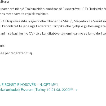
ulturor
 partnerë në një Trajnim Ndërkombëtar të Ekspertëve (IET). Trajnimi pë
mes metodave te reja të trajnimit.
jë KO.Trajnimi është njëjavor dhe mbahet në Shkup, Maqedoni të Veriut n
anë: kandidatet te jene nga Federatat Olimpike dhe njohja e gjuhes angleze
tranim së bashku me CV -të e kandifatëve të nominuar.me se largu deri te
rit.
se për federatën tuaj.
 E BOKSIT E KOSOVËS – NJOFTIM￼
hkollar(kadet) Erzurum ,Turkey 10-21.08. 2022￼
→