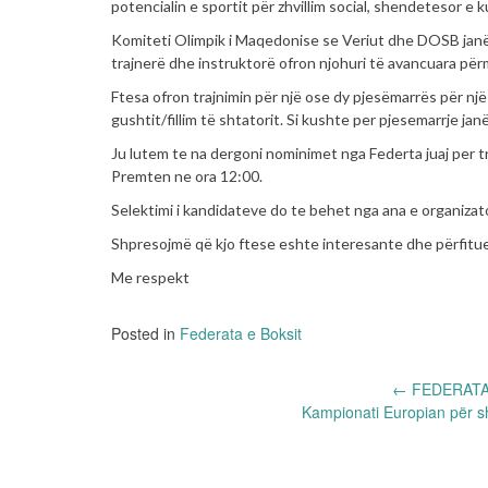
potencialin e sportit për zhvillim social, shendetesor e k
Komiteti Olimpik i Maqedonise se Veriut dhe DOSB janë
trajnerë dhe instruktorë ofron njohuri të avancuara për
Ftesa ofron trajnimin për një ose dy pjesëmarrës për n
gushtit/fillim të shtatorit. Si kushte per pjesemarrje j
Ju lutem te na dergoni nominimet nga Federta juaj per 
Premten ne ora 12:00.
Selektimi i kandidateve do te behet nga ana e organizato
Shpresojmë që kjo ftese eshte interesante dhe përfitue
Me respekt
Posted in
Federata e Boksit
Post
←
FEDERATA
Kampionati Europian për s
navigation