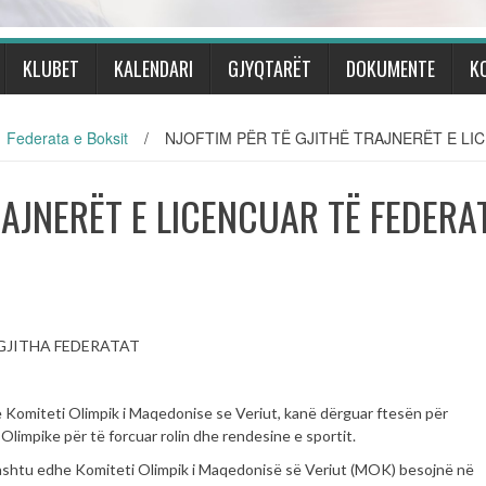
KLUBET
KALENDARI
GJYQTARËT
DOKUMENTE
K
Federata e Boksit
/
NJOFTIM PËR TË GJITHË TRAJNERËT E L
RAJNERËT E LICENCUAR TË FEDERA
 GJITHA FEDERATAT
omiteti Olimpik i Maqedonise se Veriut, kanë dërguar ftesën për
limpike për të forcuar rolin dhe rendesine e sportit.
shtu edhe Komiteti Olimpik i Maqedonisë së Veriut (MOK) besojnë në