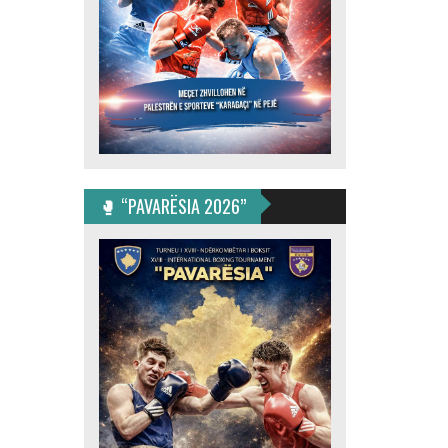
🥊 “PAVARËSIA 2026”