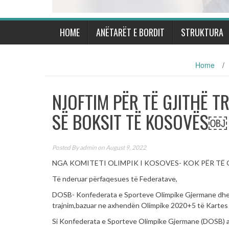
HOME
ANËTARËT E BORDIT
STRUKTURA
Home
/
NJOFTIM PËR TË GJITHË T
SË BOKSIT TË KOSOVËS￼
Posted By
admin
on August 9, 2022
NGA KOMITETI OLIMPIK I KOSOVES- KOK PËR TË
Të nderuar përfaqesues të Federatave,
DOSB- Konfederata e Sporteve Olimpike Gjermane dhe K
trajnim,bazuar ne axhendën Olimpike 2020+5 të Kartes O
Si Konfederata e Sporteve Olimpike Gjermane (DOSB) a