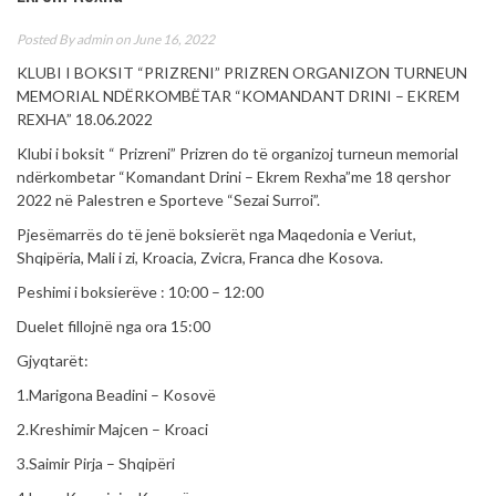
Posted By
admin
on June 16, 2022
KLUBI I BOKSIT “PRIZRENI” PRIZREN ORGANIZON TURNEUN
MEMORIAL NDËRKOMBËTAR “KOMANDANT DRINI – EKREM
REXHA” 18.06.2022
Klubi i boksit “ Prizreni” Prizren do të organizoj turneun memorial
ndërkombetar “Komandant Drini – Ekrem Rexha”me 18 qershor
2022 në Palestren e Sporteve “Sezai Surroi”.
Pjesëmarrës do të jenë boksierët nga Maqedonia e Veriut,
Shqipëria, Mali i zi, Kroacia, Zvicra, Franca dhe Kosova.
Peshimi i boksierëve : 10:00 – 12:00
Duelet fillojnë nga ora 15:00
Gjyqtarët:
1.Marigona Beadini – Kosovë
2.Kreshimir Majcen – Kroaci
3.Saimir Pirja – Shqipëri