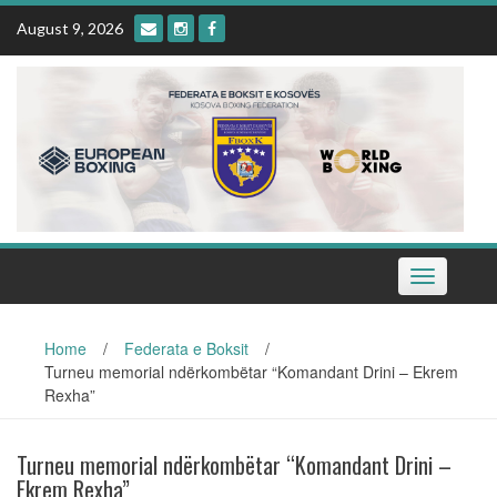
Skip
August 9, 2026
to
content
Toggle
navigation
Home
/
Federata e Boksit
/
Turneu memorial ndërkombëtar “Komandant Drini – Ekrem
Rexha”
Turneu memorial ndërkombëtar “Komandant Drini –
Ekrem Rexha”