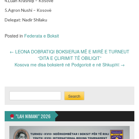
4.Luan Krasniqi – Kosovë
5.Agron Nushi – Kosovë
Delegat: Nadir Shllaku
Posted in
Federata e Boksit
Post
←
LEONA DOBRATIQI BOKSIERJA MË E MIRË E TURNEUT
navigation
“DITA E ÇLIRIMIT TË OBILIQIT”
Kosova me disa boksierë në Podgoricë e në Shkup￼
→
Search
Search
”LAH NIMANI” 2026