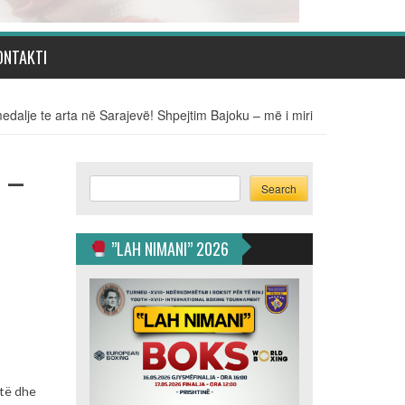
ONTAKTI
medalje te arta në Sarajevë! Shpejtim Bajoku – më i miri
u –
Search
Search
”LAH NIMANI” 2026
rtë dhe