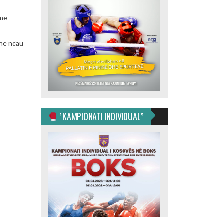
 më
inë ndau
”KAMPIONATI INDIVIDUAL”