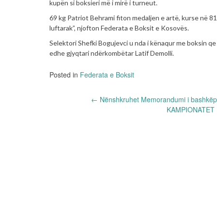
kupën si boksieri më i mirë i turneut.
69 kg Patriot Behrami fiton medaljen e artë, kurse në 81
luftarak”, njofton Federata e Boksit e Kosovës.
Selektori Shefki Bogujevci u nda i kënaqur me boksin qe
edhe gjyqtari ndërkombëtar Latif Demolli.
Posted in
Federata e Boksit
Post
←
Nënshkruhet Memorandumi i bashkëpun
KAMPIONATET 
navigation