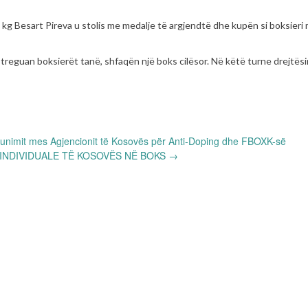
 kg Besart Pireva u stolis me medalje të argjendtë dhe kupën si boksieri
 treguan boksierët tanë, shfaqën një boks cilësor. Në këtë turne drejtës
imit mes Agjencionit të Kosovës për Anti-Doping dhe FBOXK-së
INDIVIDUALE TË KOSOVËS NË BOKS
→