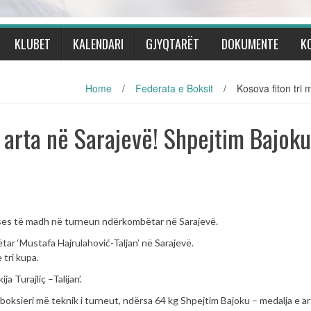
KLUBET
KALENDARI
GJYQTARËT
DOKUMENTE
K
Home
/
Federata e Boksit
/
Kosova fiton tri 
e arta në Sarajevë! Shpejtim Bajok
es të madh në turneun ndërkombëtar në Sarajevë.
ar ‘Mustafa Hajrulahović-Taljan’ në Sarajevë.
 tri kupa.
a Turajliç –Talijan’.
boksieri më teknik i turneut, ndërsa 64 kg Shpejtim Bajoku – medalja e a