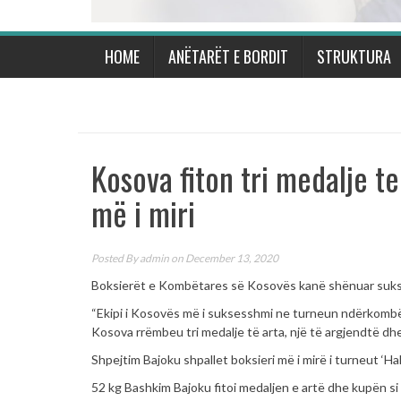
HOME
ANËTARËT E BORDIT
STRUKTURA
Kosova fiton tri medalje t
më i miri
Posted By
admin
on December 13, 2020
Boksierët e Kombëtares së Kosovës kanë shënuar suks
“Ekipi i Kosovës më i suksesshmi ne turneun ndërkombët
Kosova rrëmbeu tri medalje të arta, një të argjendtë dhe
Shpejtim Bajoku shpallet boksieri më i mirë i turneut ‘Hakij
52 kg Bashkim Bajoku fitoi medaljen e artë dhe kupën si 