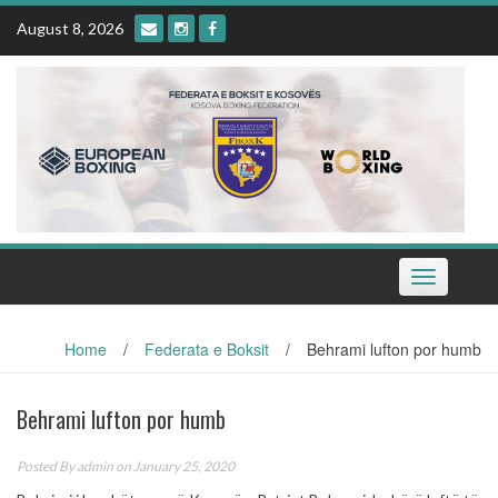
Skip
August 8, 2026
to
content
Toggle
navigation
Home
/
Federata e Boksit
/
Behrami lufton por humb
Behrami lufton por humb
Posted By
admin
on January 25, 2020