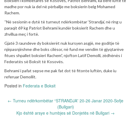
Boksieri i kombëtares së Kosovës, Patriot Behrami, ka bërë luftë të
madhe por nuk ia del në përballje me boksierin belg Mohamed
Rachem.
“Në sesionin e dytë të turneut ndërkombëtar ‘Strandja’, në ring u
paraqit 69 kg Patriot Behrami kundër boksierit Rachem dhe u
zhvillua meç i fortë.
Gjatë 3 raundeve dy boksierët nuk kursyen asgjë, me goditje të
njëpasnjëshme dhe boks cilësor, në fund me vendim të gjyqtarëve
fitues shpallet boksieri Rachem”, njofton Latif Demolli, zëdhënës i
Federatës së Boksit të Kosovës.
Behrami i pafat sepse me pak fat dot të fitonte luftën, duke iu
referuar Demollit.
Posted in
Federata e Boksit
Post
←
Turneu ndërkombëtar “STRANDJA” 20-26 Janar 2020-Sofje
navigation
(Bullgari)
Kjo është arsye e humbjes së Donjetës në Bullgari
→