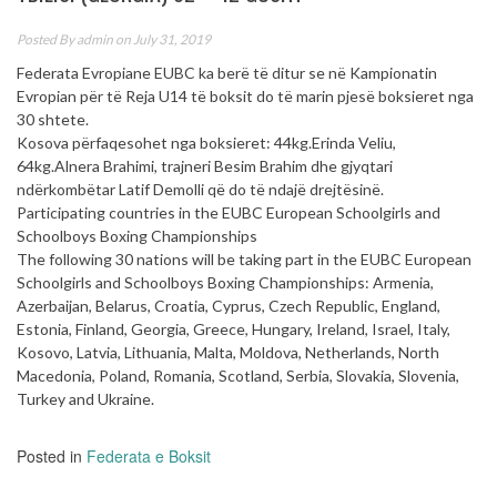
Posted By
admin
on July 31, 2019
Federata Evropiane EUBC ka berë të ditur se në Kampionatin
Evropian për të Reja U14 të boksit do të marin pjesë boksieret nga
30 shtete.
Kosova përfaqesohet nga boksieret: 44kg.Erinda Veliu,
64kg.Alnera Brahimi, trajneri Besim Brahim dhe gjyqtari
ndërkombëtar Latif Demolli që do të ndajë drejtësinë.
Participating countries in the EUBC European Schoolgirls and
Schoolboys Boxing Championships
The following 30 nations will be taking part in the EUBC European
Schoolgirls and Schoolboys Boxing Championships: Armenia,
Azerbaijan, Belarus, Croatia, Cyprus, Czech Republic, England,
Estonia, Finland, Georgia, Greece, Hungary, Ireland, Israel, Italy,
Kosovo, Latvia, Lithuania, Malta, Moldova, Netherlands, North
Macedonia, Poland, Romania, Scotland, Serbia, Slovakia, Slovenia,
Turkey and Ukraine.
Posted in
Federata e Boksit