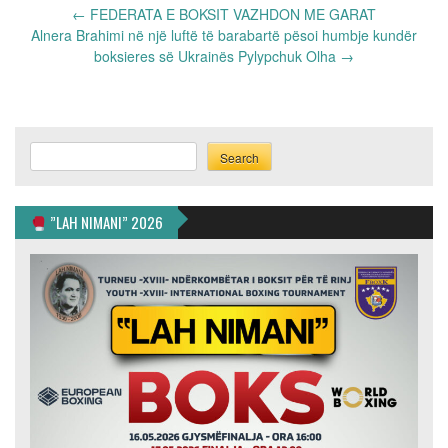
Post
←
FEDERATA E BOKSIT VAZHDON ME GARAT
navigation
Alnera Brahimi në një luftë të barabartë pësoi humbje kundër
boksieres së Ukrainës Pylypchuk Olha
→
Search
Search
”LAH NIMANI” 2026