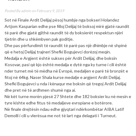
Posted By
admin
on February 9, 2019
Sot në Finale Ardit Delijaj pësoj humbje nga bokseri Holandez
Artjom Kasparian edhe pse filloj Delijaj të boksoj mirë gjatë raundit
të parë dhe gjatë gjithë raundit të dy boksierët respektun njëri
tjetrin dhe u shkëmbyen pak goditje.
Dhe pas përfundimit të raundit të parë pas një dhimbje në shpinë
që e hetoj Delijaj trajneri Shefki Bogujevci dorëzoj meqin.
Medalja e Argjent është sukses për Ardit Delijaj, dhe boksin
Kosovar, pasi që kjo është medalja e dytë nga ky turne i cili është
nder turnet më të mëdha në Evropë, medaljen e parë të bronzët e
fitoj në 64kg. Naser Shala kurse medalje e argjent Ardit Delijaj.
Shefki Bogujevci u nda i kënaqur me boksin që tregoj Ardit Delijaj
dhe pret në të ardhmen shumë nga ai.
Në kët turne morën pjesë 27 Shtete dhe 182 boksier ku në mesin e
tyre kishte edhe fitus të medaljeve evropiane e botërore.
Në finale drejtësin ndau edhe gjyqtari ndërkombëtar AIBA Latif
Demolli i cili u vlerësua me not të lart nga delagati i Turneut.