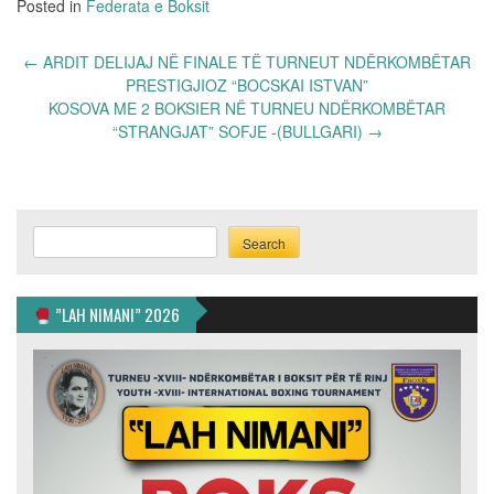
Posted in
Federata e Boksit
Post
←
ARDIT DELIJAJ NË FINALE TË TURNEUT NDËRKOMBËTAR
navigation
PRESTIGJIOZ “BOCSKAI ISTVAN”
KOSOVA ME 2 BOKSIER NË TURNEU NDËRKOMBËTAR
“STRANGJAT” SOFJE -(BULLGARI)
→
Search
Search
”LAH NIMANI” 2026