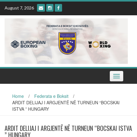
Skip
August 7, 2026
to
content
Toggle
navigation
Home
/
Federata e Boksit
/
ARDIT DELIJAJ I ARGJENTË NË TURNEUN “BOCSKAI
ISTVA ” HUNGARY
ARDIT DELIJAJ I ARGJENTË NË TURNEUN “BOCSKAI ISTVA
” HUNGARY