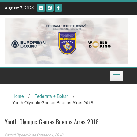
Skip
August 7, 2026
to
content
Toggle
navigation
Home
/
Federata e Boksit
/
Youth Olympic Games Buenos Aires 2018
Youth Olympic Games Buenos Aires 2018
Posted By
admin
on October 1, 2018