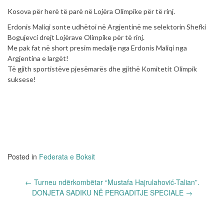
Kosova për herë të parë në Lojëra Olimpike për të rinj.
Erdonis Maliqi sonte udhëtoi në Argjentinë me selektorin Shefki
Bogujevci drejt Lojërave Olimpike për të rinj.
Me pak fat në short presim medalje nga Erdonis Maliqi nga
Argjentina e largët!
Të gjith sportistëve pjesëmarës dhe gjithë Komitetit Olimpik
suksese!
Posted in
Federata e Boksit
Post
←
Turneu ndërkombëtar “Mustafa Hajrulahović-Talian”.
navigation
DONJETA SADIKU NË PERGADITJE SPECIALE
→