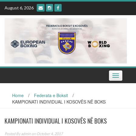
Skip
August 6, 2026
to
content
Toggle
navigation
Home
/
Federata e Boksit
/
KAMPIONATI INDIVIDUAL I KOSOVËS NË BOKS
KAMPIONATI INDIVIDUAL I KOSOVËS NË BOKS
Posted By
admin
on October 4, 2017