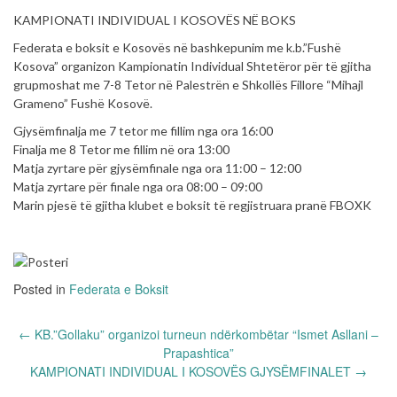
KAMPIONATI INDIVIDUAL I KOSOVËS NË BOKS
Federata e boksit e Kosovës në bashkepunim me k.b.”Fushë
Kosova” organizon Kampionatin Individual Shtetëror për të gjitha
grupmoshat me 7-8 Tetor në Palestrën e Shkollës Fillore “Mihajl
Grameno” Fushë Kosovë.
Gjysëmfinalja me 7 tetor me fillim nga ora 16:00
Finalja me 8 Tetor me fillim në ora 13:00
Matja zyrtare për gjysëmfinale nga ora 11:00 – 12:00
Matja zyrtare për finale nga ora 08:00 – 09:00
Marin pjesë të gjitha klubet e boksit të regjistruara pranë FBOXK
Posted in
Federata e Boksit
Post
←
KB.”Gollaku” organizoi turneun ndërkombëtar “Ismet Asllani –
navigation
Prapashtica”
KAMPIONATI INDIVIDUAL I KOSOVËS GJYSËMFINALET
→