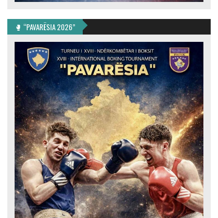
🥊 “PAVARËSIA 2026”