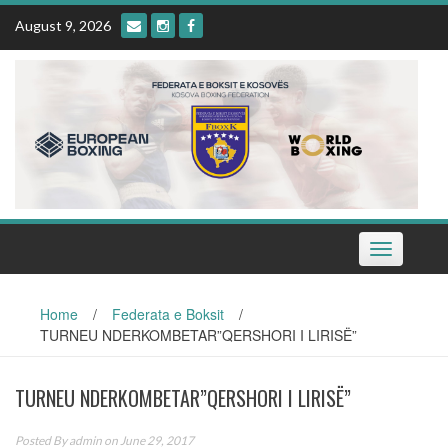
Skip
August 9, 2026
to
content
Toggle
navigation
Home
/
Federata e Boksit
/
TURNEU NDERKOMBETAR”QERSHORI I LIRISË”
TURNEU NDERKOMBETAR”QERSHORI I LIRISË”
Posted By
admin
on June 29, 2017