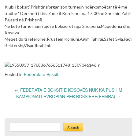
Klubi i boksit”Prishtina”organizon turneun ndërkombëtar të 4 me
rradhe “Qershori i Lirisë” me 8 Korrik në ora 17:00 në Sheshin Zahir
Pajaziti në Prishtinë.
Në këtë turne marin pjesë boksierët nga Shqiperia,Maqedonia dhe
Kosova.
Meqet do ti referojnë:Rrustem Konjuhi,Agim Tahiraj,Safet Syla,Fadil
Bektershi,Visar Ibrahimi.
Posted in
Federata e Boksit
Post
←
FEDERATA E BOKSIT E KOSOVËS NUK KA PUSHIM
navigation
KAMPIONATI EVROPIAN PËR BOKSIERE(FEMRA)
→
Search
Search