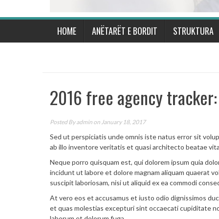
HOME
ANËTARËT E BORDIT
STRUKTURA
2016 free agency tracker:
Posted By
admin
on January 18, 2017
Sed ut perspiciatis unde omnis iste natus error sit v
ab illo inventore veritatis et quasi architecto beatae vit
Neque porro quisquam est, qui dolorem ipsum quia dolor
incidunt ut labore et dolore magnam aliquam quaerat vo
suscipit laboriosam, nisi ut aliquid ex ea commodi conse
At vero eos et accusamus et iusto odio dignissimos duc
et quas molestias excepturi sint occaecati cupiditate non 
laborum et dolorum fuga.