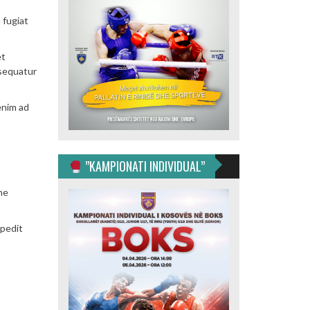
 fugiat
et
nsequatur
enim ad
”KAMPIONATI INDIVIDUAL”
ne
mpedit