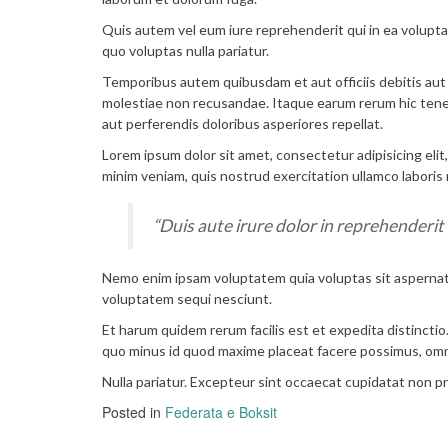
Quis autem vel eum iure reprehenderit qui in ea volupta
quo voluptas nulla pariatur.
Temporibus autem quibusdam et aut officiis debitis aut
molestiae non recusandae. Itaque earum rerum hic tenet
aut perferendis doloribus asperiores repellat.
Lorem ipsum dolor sit amet, consectetur adipisicing eli
minim veniam, quis nostrud exercitation ullamco laboris
“Duis aute irure dolor in reprehenderit 
Nemo enim ipsam voluptatem quia voluptas sit aspernatu
voluptatem sequi nesciunt.
Et harum quidem rerum facilis est et expedita distinctio
quo minus id quod maxime placeat facere possimus, omn
Nulla pariatur. Excepteur sint occaecat cupidatat non pro
Posted in
Federata e Boksit