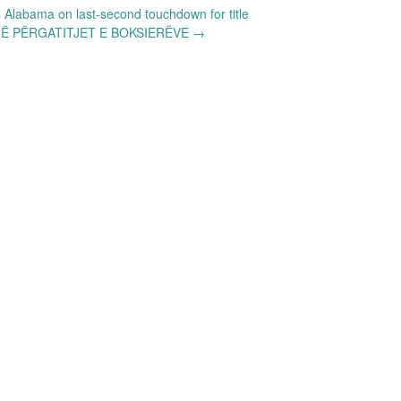
Alabama on last-second touchdown for title
Ë PËRGATITJET E BOKSIERËVE
→