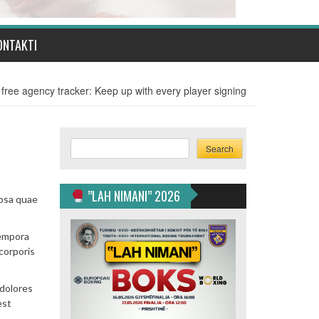
ONTAKTI
free agency tracker: Keep up with every player signing
Search
Search
”LAH NIMANI” 2026
ipsa quae
tempora
corporis
 dolores
est