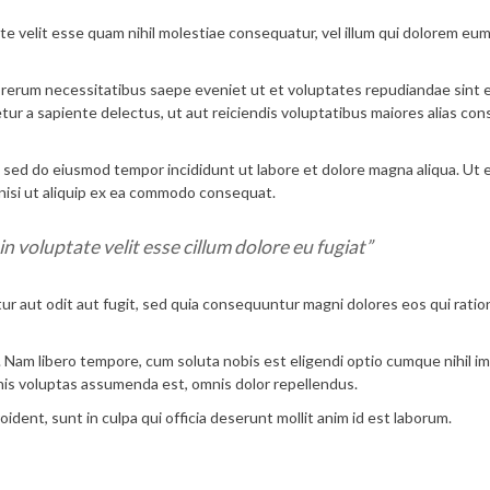
te velit esse quam nihil molestiae consequatur, vel illum qui dolorem eum
 rerum necessitatibus saepe eveniet ut et voluptates repudiandae sint 
ur a sapiente delectus, ut aut reiciendis voluptatibus maiores alias co
t, sed do eiusmod tempor incididunt ut labore et dolore magna aliqua. Ut 
 nisi ut aliquip ex ea commodo consequat.
in voluptate velit esse cillum dolore eu fugiat”
r aut odit aut fugit, sed quia consequuntur magni dolores eos qui ratio
. Nam libero tempore, cum soluta nobis est eligendi optio cumque nihil i
is voluptas assumenda est, omnis dolor repellendus.
ident, sunt in culpa qui officia deserunt mollit anim id est laborum.