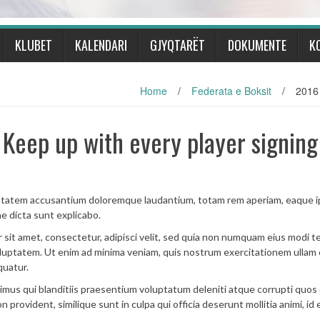
KLUBET
KALENDARI
GJYQTARËT
DOKUMENTE
K
Home
/
Federata e Boksit
/
2016 
 Keep up with every player signing
oluptatem accusantium doloremque laudantium, totam rem aperiam, eaque 
ae dicta sunt explicabo.
 sit amet, consectetur, adipisci velit, sed quia non numquam eius modi 
luptatem. Ut enim ad minima veniam, quis nostrum exercitationem ullam 
quatur.
imus qui blanditiis praesentium voluptatum deleniti atque corrupti quos
provident, similique sunt in culpa qui officia deserunt mollitia animi, id 