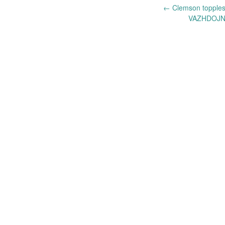
Post
←
Clemson topples 
VAZHDOJN
navigation