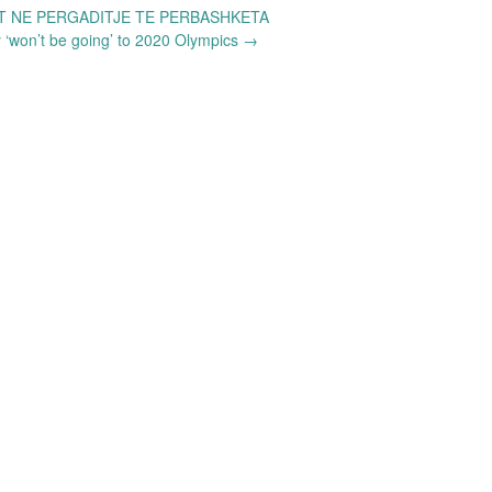
T NE PERGADITJE TE PERBASHKETA
ly ‘won’t be going’ to 2020 Olympics
→