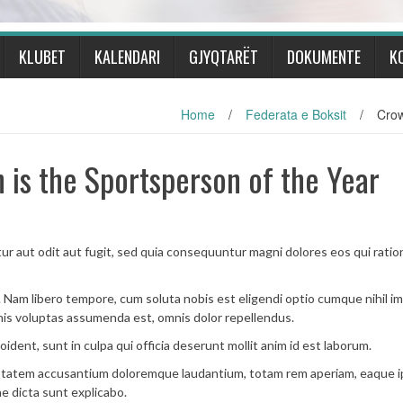
KLUBET
KALENDARI
GJYQTARËT
DOKUMENTE
K
Home
/
Federata e Boksit
/
Crow
 is the Sportsperson of the Year
r aut odit aut fugit, sed quia consequuntur magni dolores eos qui ratio
. Nam libero tempore, cum soluta nobis est eligendi optio cumque nihil i
is voluptas assumenda est, omnis dolor repellendus.
ident, sunt in culpa qui officia deserunt mollit anim id est laborum.
oluptatem accusantium doloremque laudantium, totam rem aperiam, eaque 
ae dicta sunt explicabo.