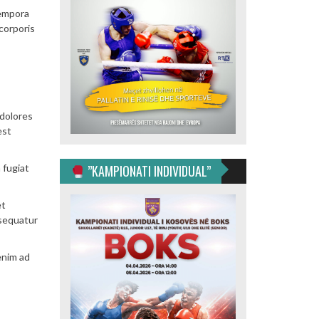
tempora
corporis
 dolores
est
 fugiat
”KAMPIONATI INDIVIDUAL”
et
nsequatur
enim ad