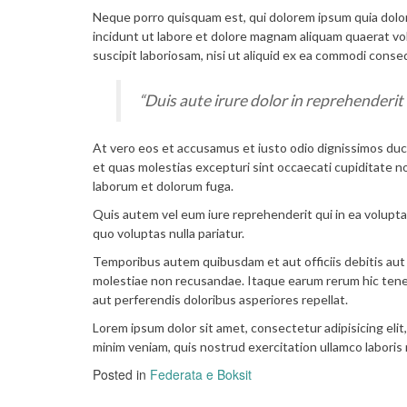
Neque porro quisquam est, qui dolorem ipsum quia dolor
incidunt ut labore et dolore magnam aliquam quaerat vo
suscipit laboriosam, nisi ut aliquid ex ea commodi conse
“Duis aute irure dolor in reprehenderit 
At vero eos et accusamus et iusto odio dignissimos duc
et quas molestias excepturi sint occaecati cupiditate non 
laborum et dolorum fuga.
Quis autem vel eum iure reprehenderit qui in ea volupta
quo voluptas nulla pariatur.
Temporibus autem quibusdam et aut officiis debitis aut
molestiae non recusandae. Itaque earum rerum hic tenet
aut perferendis doloribus asperiores repellat.
Lorem ipsum dolor sit amet, consectetur adipisicing eli
minim veniam, quis nostrud exercitation ullamco laboris
Posted in
Federata e Boksit