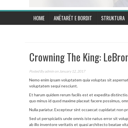
HOME
ANËTARËT E BORDIT
STRUKTURA
Crowning The King: LeBron
Posted By
admin
on January 12, 2017
Nemo enim ipsam voluptatem quia voluptas sit aspernatu
voluptatem sequi nesciunt.
Et harum quidem rerum facilis est et expedita distinctio
quo minus id quod maxime placeat facere possimus, omn
Nulla pariatur. Excepteur sint occaecat cupidatat non pro
Sed ut perspiciatis unde omnis iste natus error sit v
ab illo inventore veritatis et quasi architecto beatae vit