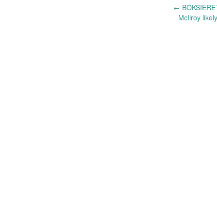
Post
←
BOKSIERE
McIlroy like
navigation