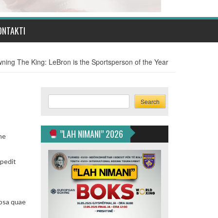
ONTAKTI
ning The King: LeBron is the Sportsperson of the Year
Search
Search
”LAH NIMANI” 2026
ne
mpedit
ipsa quae