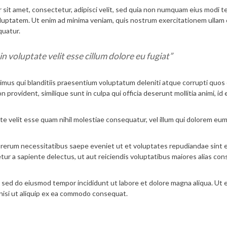
 sit amet, consectetur, adipisci velit, sed quia non numquam eius modi 
luptatem. Ut enim ad minima veniam, quis nostrum exercitationem ullam 
quatur.
in voluptate velit esse cillum dolore eu fugiat”
imus qui blanditiis praesentium voluptatum deleniti atque corrupti quos
provident, similique sunt in culpa qui officia deserunt mollitia animi, id 
te velit esse quam nihil molestiae consequatur, vel illum qui dolorem eum
 rerum necessitatibus saepe eveniet ut et voluptates repudiandae sint 
ur a sapiente delectus, ut aut reiciendis voluptatibus maiores alias co
t, sed do eiusmod tempor incididunt ut labore et dolore magna aliqua. Ut 
 nisi ut aliquip ex ea commodo consequat.