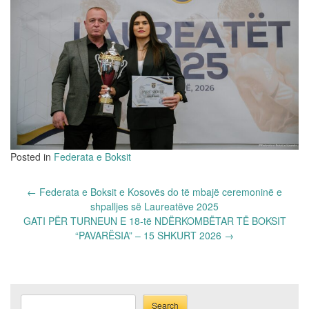
Posted in
Federata e Boksit
Post
←
Federata e Boksit e Kosovës do të mbajë ceremoninë e
navigation
shpalljes së Laureatëve 2025
GATI PËR TURNEUN E 18-të NDËRKOMBËTAR TË BOKSIT
“PAVARËSIA” – 15 SHKURT 2026
→
Search
Search