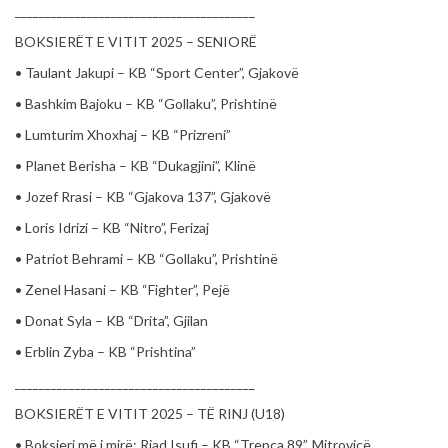
________________________________________
BOKSIERËT E VITIT 2025 – SENIORË
• Taulant Jakupi – KB “Sport Center”, Gjakovë
• Bashkim Bajoku – KB “Gollaku”, Prishtinë
• Lumturim Xhoxhaj – KB “Prizreni”
• Planet Berisha – KB “Dukagjini”, Klinë
• Jozef Rrasi – KB “Gjakova 137”, Gjakovë
• Loris Idrizi – KB “Nitro”, Ferizaj
• Patriot Behrami – KB “Gollaku”, Prishtinë
• Zenel Hasani – KB “Fighter”, Pejë
• Donat Syla – KB “Drita”, Gjilan
• Erblin Zyba – KB “Prishtina”
________________________________________
BOKSIERËT E VITIT 2025 – TË RINJ (U18)
• Boksieri më i mirë: Riad Isufi – KB “Trepça 89”, Mitrovicë