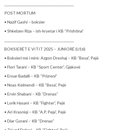
________________________________________
POST MORTUM
• Nazif Gashi – boksier
• Shkelzen Riza – ish-kryetar i KB “Prishtina”
________________________________________
BOKSIERËT E VITIT 2025 – JUNIORË (U16)
• Boksieri më i mirë: Azgon Dreshaj – KB “Besa”, Pejë
• Flori Tarani – KB “Sport Center”, Gjakovë
• Ensar Badalli – KB “Prizreni”
• Noas Kelmendi – KB “Besa”, Pejë
• Ervin Shabani – KB “Drenas”
• Lorik Hasani – KB “Fighter”, Pejë
• Ari Krasniqi – KB “A.P. Peja”, Pejë
• Diar Gorani – KB “Drenas”
• Triumf Dobraj – KB “Fighter”, Pejë