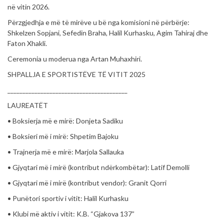
në vitin 2026.
Përzgjedhja e më të mirëve u bë nga komisioni në përbërje:
Shkelzen Sopjani, Sefedin Braha, Halil Kurhasku, Agim Tahiraj dhe
Faton Xhakli.
Ceremonia u moderua nga Artan Muhaxhiri.
SHPALLJA E SPORTISTËVE TË VITIT 2025
________________________________________
LAUREATËT
• Boksierja më e mirë: Donjeta Sadiku
• Boksieri më i mirë: Shpetim Bajoku
• Trajnerja më e mirë: Marjola Sallauka
• Gjyqtari më i mirë (kontribut ndërkombëtar): Latif Demolli
• Gjyqtari më i mirë (kontribut vendor): Granit Qorri
• Punëtori sportiv i vitit: Halil Kurhasku
• Klubi më aktiv i vitit: K.B. “Gjakova 137”