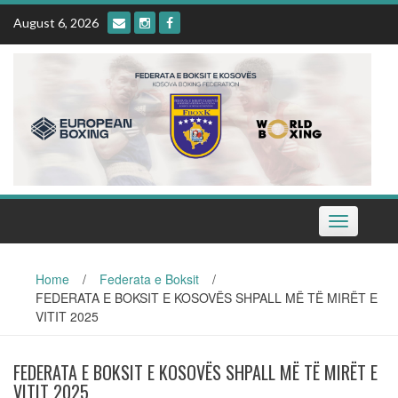
Skip
August 6, 2026
to
content
Toggle
navigation
Home
/
Federata e Boksit
/
FEDERATA E BOKSIT E KOSOVËS SHPALL MË TË MIRËT E
VITIT 2025
FEDERATA E BOKSIT E KOSOVËS SHPALL MË TË MIRËT E
VITIT 2025