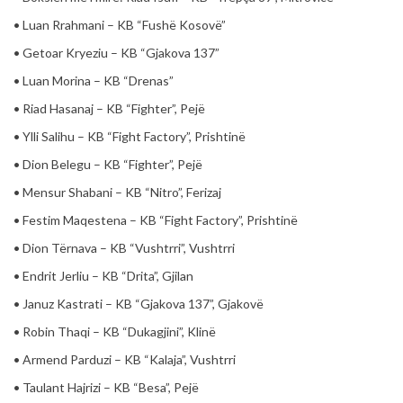
• Luan Rrahmani – KB “Fushë Kosovë”
• Getoar Kryeziu – KB “Gjakova 137”
• Luan Morina – KB “Drenas”
• Riad Hasanaj – KB “Fighter”, Pejë
• Ylli Salihu – KB “Fight Factory”, Prishtinë
• Dion Belegu – KB “Fighter”, Pejë
• Mensur Shabani – KB “Nitro”, Ferizaj
• Festim Maqestena – KB “Fight Factory”, Prishtinë
• Dion Tërnava – KB “Vushtrri”, Vushtrri
• Endrit Jerliu – KB “Drita”, Gjilan
• Januz Kastrati – KB “Gjakova 137”, Gjakovë
• Robin Thaqi – KB “Dukagjini”, Klinë
• Armend Parduzi – KB “Kalaja”, Vushtrri
• Taulant Hajrizi – KB “Besa”, Pejë