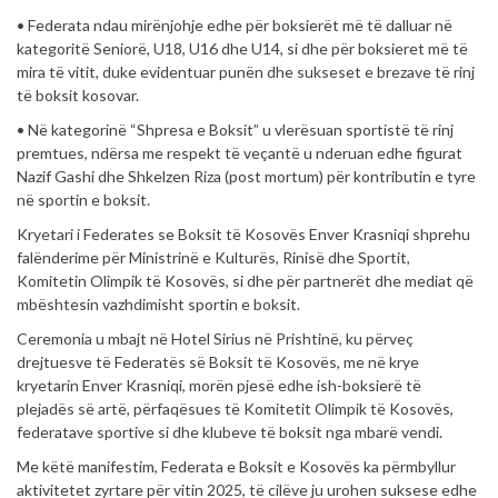
• Federata ndau mirënjohje edhe për boksierët më të dalluar në
kategoritë Seniorë, U18, U16 dhe U14, si dhe për boksieret më të
mira të vitit, duke evidentuar punën dhe sukseset e brezave të rinj
të boksit kosovar.
• Në kategorinë “Shpresa e Boksit” u vlerësuan sportistë të rinj
premtues, ndërsa me respekt të veçantë u nderuan edhe figurat
Nazif Gashi dhe Shkelzen Riza (post mortum) për kontributin e tyre
në sportin e boksit.
Kryetari i Federates se Boksit të Kosovës Enver Krasniqi shprehu
falënderime për Ministrinë e Kulturës, Rinisë dhe Sportit,
Komitetin Olimpik të Kosovës, si dhe për partnerët dhe mediat që
mbështesin vazhdimisht sportin e boksit.
Ceremonia u mbajt në Hotel Sirius në Prishtinë, ku përveç
drejtuesve të Federatës së Boksit të Kosovës, me në krye
kryetarin Enver Krasniqi, morën pjesë edhe ish-boksierë të
plejadës së artë, përfaqësues të Komitetit Olimpik të Kosovës,
federatave sportive si dhe klubeve të boksit nga mbarë vendi.
Me këtë manifestim, Federata e Boksit e Kosovës ka përmbyllur
aktivitetet zyrtare për vitin 2025, të cilëve ju urohen suksese edhe