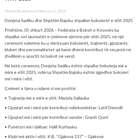
Posted By
admin
on February 5, 2026
Donjeta Sadiku dhe Shpëtim Bajoku shpallen boksierët e vitit 2025
Prishtinë, 05 shkurt 2026 – Federata e Boksit e Kosovës ka
shpallur sot laureatët e çmimeve vjetore për vitin 2025, në një
ceremoni solemne ku u vlerësuan boksierët, trajnerët, gjyqtarët,
klubet dhe personalitetet që kanë dhënë kontribut të veçantë në
zhvillimin e sportit të boksit në vend.
Në këtë ceremoni, Donjeta Sadiku është shpallur boksierja më e
mirë e vitit 2025, ndërsa Shpëtim Bajoku është zgjedhur boksieri
më i mirë i vitit.
Çmimet e tjera u ndanë si më poshtë:
• Trajnerja më e mirë e vitit: Marjola Sallauka
• Gjyqtari më i mirë për kontribut ndërkombëtar: Latif Demolli
• Gjyqtari më i mirë për kontribut vendor: Granit Qorri
• Punëtori më i dalluar: Halil Kurhasku
• Klubi më aktiv i vitit: K.B. “Gjakova 137” – Gjakovë