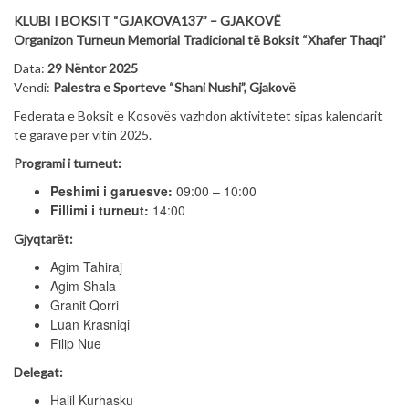
KLUBI I BOKSIT “GJAKOVA137” – GJAKOVË
Organizon Turneun Memorial Tradicional të Boksit “Xhafer Thaqi”
Data:
29 Nëntor 2025
Vendi:
Palestra e Sporteve “Shani Nushi”, Gjakovë
Federata e Boksit e Kosovës vazhdon aktivitetet sipas kalendarit
të garave për vitin 2025.
Programi i turneut:
Peshimi i garuesve:
09:00 – 10:00
Fillimi i turneut:
14:00
Gjyqtarët:
Agim Tahiraj
Agim Shala
Granit Qorri
Luan Krasniqi
Filip Nue
Delegat:
Halil Kurhasku