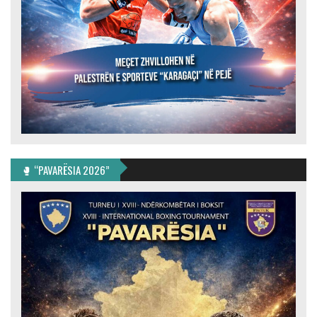
🥊 “PAVARËSIA 2026”