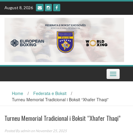
Skip
August 8, 2026
to
content
Toggle
navigation
Home
/
Federata e Boksit
/
Turneu Memorial Tradicional i Boksit “Xhafer Thaqi”
Turneu Memorial Tradicional i Boksit “Xhafer Thaqi”
Posted By
admin
on November 25, 2025