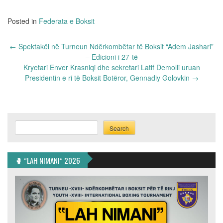
Posted in
Federata e Boksit
Post
←
Spektakël në Turneun Ndërkombëtar të Boksit “Adem Jashari”
navigation
– Edicioni i 27-të
Kryetari Enver Krasniqi dhe sekretari Latif Demolli uruan
Presidentin e ri të Boksit Botëror, Gennadiy Golovkin
→
Search
Search
🥊 ”LAH NIMANI” 2026