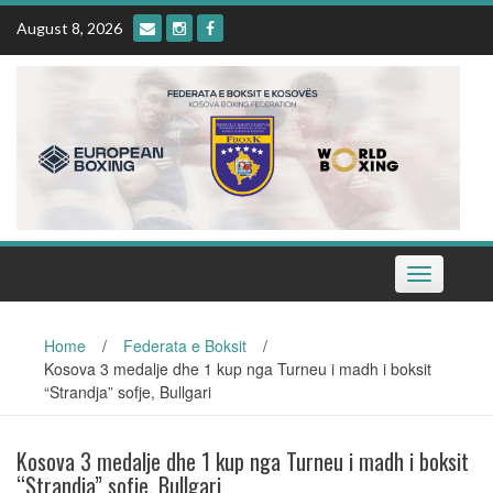
Skip
August 8, 2026
to
content
Toggle
navigation
Home
/
Federata e Boksit
/
Kosova 3 medalje dhe 1 kup nga Turneu i madh i boksit
“Strandja” sofje, Bullgari
Kosova 3 medalje dhe 1 kup nga Turneu i madh i boksit
“Strandja” sofje, Bullgari