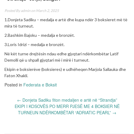
Posted By
admin
on March 2, 2025
1.Donjeta Sadiku – medalja e artë dhe kupa ndër 3 boksieret më të
mira të turneut.
2.Bashkim Bajoku – medalja e bronzët.
3.Loris Idrizi – medalja e bronzët.
Në kët turne drejtësin ndau edhe gjyqtari ndërkombëtar Latif
Demolli që u shpall gjyqtari më i mirë i turneut.
Ekipin e boksierëve (boksieres) e udhëheqen Marjola Sallauka dhe
Faton Xhakli.
Posted in
Federata e Boksit
Post
←
Donjeta Sadiku fiton medaljen e artë në “Strandja”
navigation
EKIPI I KOSOVËS PO MERR PJESË ME 4 BOKSIER NË
TURNEUN NDËRKOMBËTAR “ADRIATIC PEARL”
→