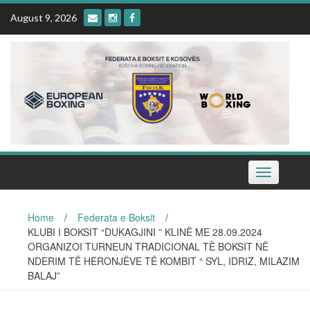
Skip
August 9, 2026
to
content
Toggle
navigation
Home
/
Federata e Boksit
/
KLUBI I BOKSIT “DUKAGJINI ” KLINË ME 28.09.2024
ORGANIZOI TURNEUN TRADICIONAL TË BOKSIT NË
NDERIM TË HERONJËVE TË KOMBIT “ SYL, IDRIZ, MILAZIM
BALAJ”