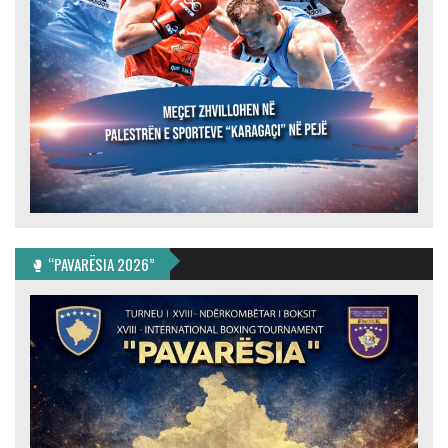
🥊 “PAVARËSIA 2026”