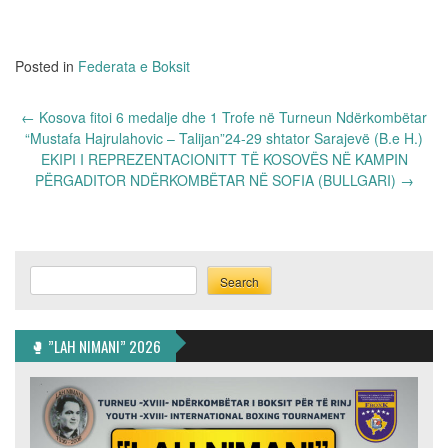
Posted in
Federata e Boksit
Post
←
Kosova fitoi 6 medalje dhe 1 Trofe në Turneun Ndërkombëtar
navigation
“Mustafa Hajrulahovic – Talijan”24-29 shtator Sarajevë (B.e H.)
EKIPI I REPREZENTACIONITT TË KOSOVËS NË KAMPIN
PËRGADITOR NDËRKOMBËTAR NË SOFIA (BULLGARI)
→
Search
Search
🥊 ”LAH NIMANI” 2026