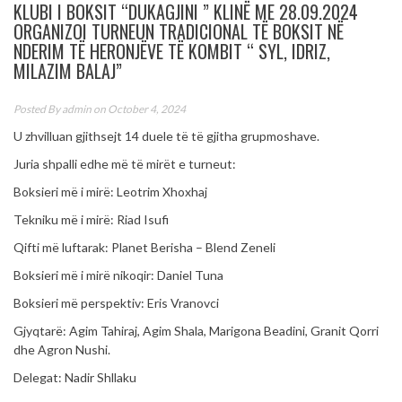
KLUBI I BOKSIT “DUKAGJINI ” KLINË ME 28.09.2024
ORGANIZOI TURNEUN TRADICIONAL TË BOKSIT NË
NDERIM TË HERONJËVE TË KOMBIT “ SYL, IDRIZ,
MILAZIM BALAJ”
Posted By
admin
on October 4, 2024
U zhvilluan gjithsejt 14 duele të të gjitha grupmoshave.
Juria shpalli edhe më të mirët e turneut:
Boksieri më i mirë: Leotrim Xhoxhaj
Tekniku më i mirë: Riad Isufi
Qifti më luftarak: Planet Berisha – Blend Zeneli
Boksieri më i mirë nikoqir: Daniel Tuna
Boksieri më perspektiv: Eris Vranovci
Gjyqtarë: Agim Tahiraj, Agim Shala, Marigona Beadini, Granit Qorri
dhe Agron Nushi.
Delegat: Nadir Shllaku