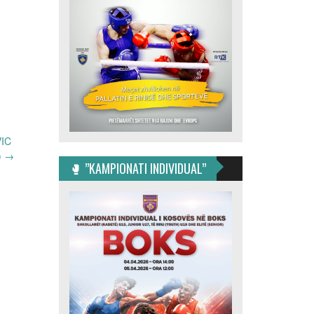
IC
)
→
🥊 ”KAMPIONATI INDIVIDUAL”