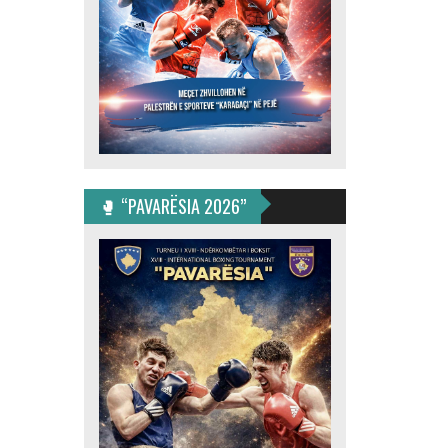
🥊 “PAVARËSIA 2026”