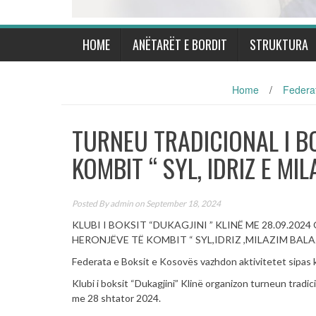
HOME
ANËTARËT E BORDIT
STRUKTURA
Home
/
Federat
TURNEU TRADICIONAL I BO
KOMBIT “ SYL, IDRIZ E MIL
Posted By
admin
on September 18, 2024
KLUBI I BOKSIT “DUKAGJINI ” KLINË ME 28.09.2
HERONJËVE TË KOMBIT “ SYL,IDRIZ ,MILAZIM BALA
Federata e Boksit e Kosovës vazhdon aktivitetet sipas 
Klubi i boksit “Dukagjini” Klinë organizon turneun trad
me 28 shtator 2024.