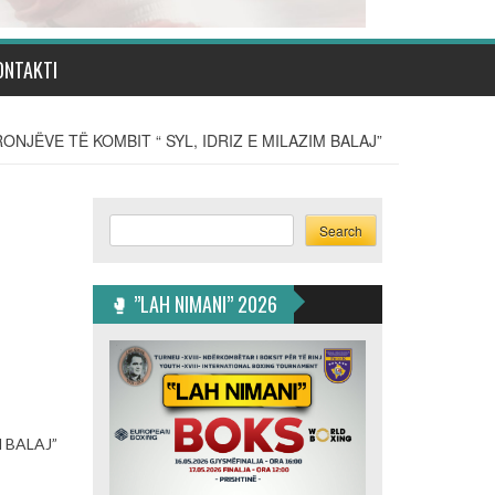
ONTAKTI
NJËVE TË KOMBIT “ SYL, IDRIZ E MILAZIM BALAJ”
Ë
Search
Search
🥊 ”LAH NIMANI” 2026
IM BALAJ”