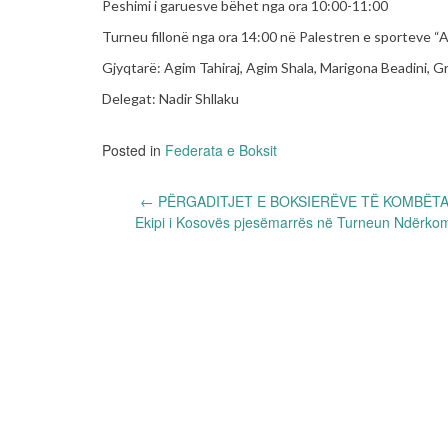
Peshimi i garuesve bëhet nga ora 10:00-11:00
Turneu fillonë nga ora 14:00 në Palestren e sporteve “
Gjyqtarë: Agim Tahiraj, Agim Shala, Marigona Beadini, G
Delegat: Nadir Shllaku
Posted in
Federata e Boksit
Post
←
PËRGADITJET E BOKSIERËVE TË KOMBËTAR
Ekipi i Kosovës pjesëmarrës në Turneun Ndërkomb
navigation