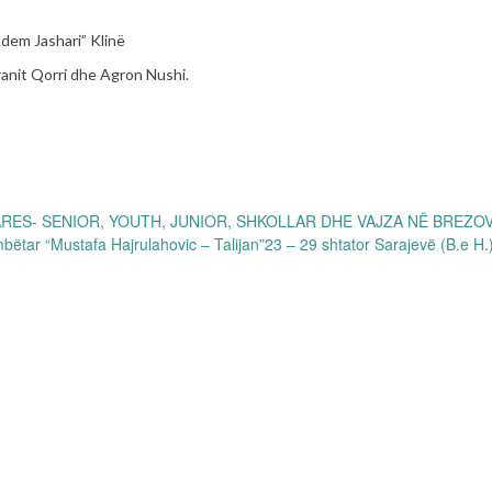
Adem Jashari” Klinë
ranit Qorri dhe Agron Nushi.
ES- SENIOR, YOUTH, JUNIOR, SHKOLLAR DHE VAJZA NË BREZOV
ëtar “Mustafa Hajrulahovic – Talijan”23 – 29 shtator Sarajevë (B.e H.