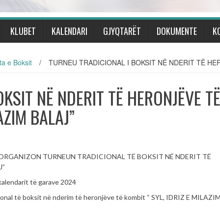
KLUBET
KALENDARI
GJYQTARËT
DOKUMENTE
K
a e Boksit
/
TURNEU TRADICIONAL I BOKSIT NË NDERIT TË HERO
KSIT NË NDERIT TË HERONJËVE T
AZIM BALAJ”
024 ORGANIZON TURNEUN TRADICIONAL TË BOKSIT NË NDERIT TË
J”
kalendarit të garave 2024
icional të boksit në nderim të heronjëve të kombit “ SYL, IDRIZ E MILAZ