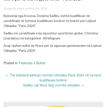
Posted By
admin
on March 6, 2024
Boksierja nga Kosova, Donjeta Sadiku, është kualifikuar në
çerekfinale të turneut kualifikues botëror të boksit për Lojërat
Olimpike “Paris 2024”.
Sadiku në çerekfinale e ka mposhtur sportisten greke, Christina
Linardatou në kategorinë -60 kilogram.
Asaj i duhen edhe dy fitore për ta siguruar pjesëmarrjen në Lojërat
Olimpike “Paris 2024”.
Posted in
Federata e Boksit
Post
←
Tre boksierë kërkojn normën olimpike Paris 2024 në turneun
navigation
kualifikues botëror
Sadiku një fitore larg normës olimpike
→