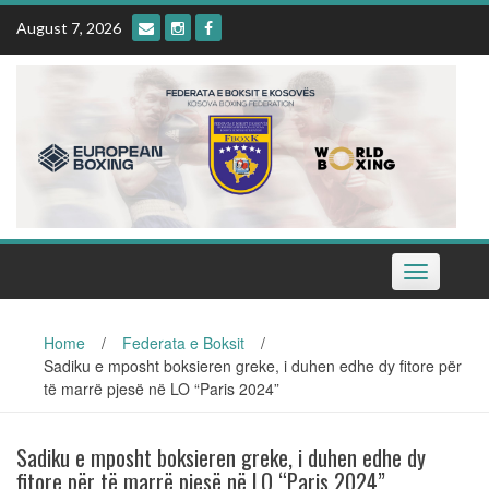
Skip
August 7, 2026
to
content
Toggle
navigation
Home
/
Federata e Boksit
/
Sadiku e mposht boksieren greke, i duhen edhe dy fitore për
të marrë pjesë në LO “Paris 2024”
Sadiku e mposht boksieren greke, i duhen edhe dy
fitore për të marrë pjesë në LO “Paris 2024”