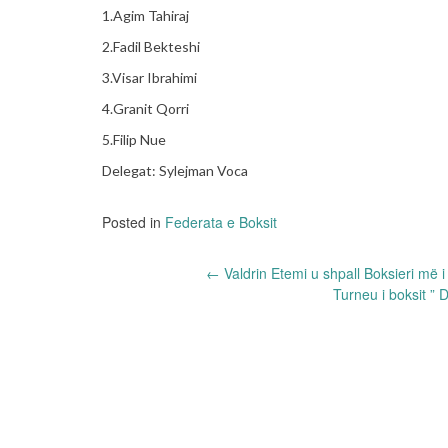
1.Agim Tahiraj
2.Fadil Bekteshi
3.Visar Ibrahimi
4.Granit Qorri
5.Filip Nue
Delegat: Sylejman Voca
Posted in
Federata e Boksit
Post
←
Valdrin Etemi u shpall Boksieri më
Turneu i boksit ” 
navigation