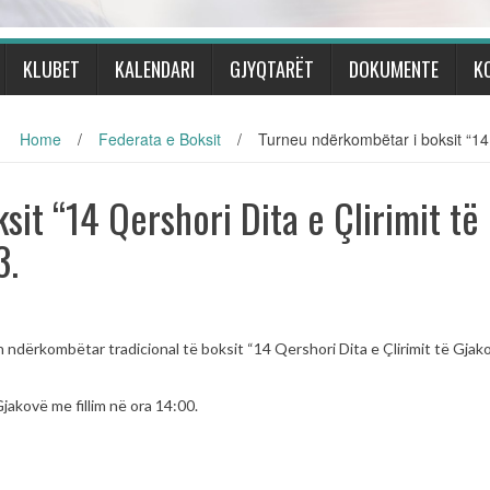
KLUBET
KALENDARI
GJYQTARËT
DOKUMENTE
K
Home
/
Federata e Boksit
/
Turneu ndërkombëtar i boksit “14 
it “14 Qershori Dita e Çlirimit të
3.
 ndërkombëtar tradicional të boksit “14 Qershori Dita e Çlirimit të Gja
akovë me fillim në ora 14:00.