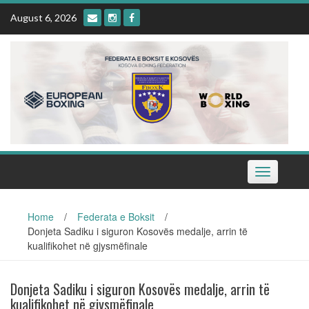
Skip
August 6, 2026
to
content
Toggle
navigation
Home
/
Federata e Boksit
/
Donjeta Sadiku i siguron Kosovës medalje, arrin të
kualifikohet në gjysmëfinale
Donjeta Sadiku i siguron Kosovës medalje, arrin të
kualifikohet në gjysmëfinale