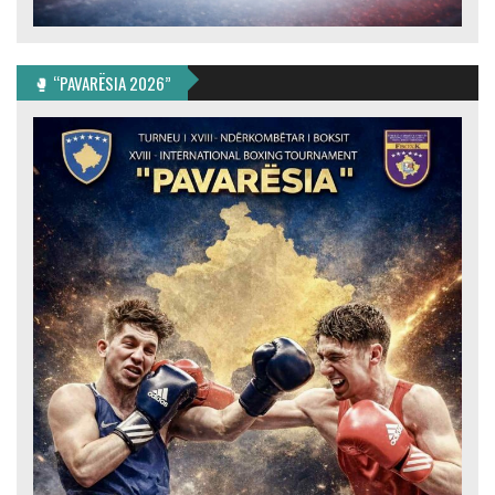
🥊 “PAVARËSIA 2026”