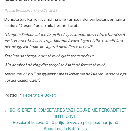
Posted By
admin
on April 26, 2023
Donjeta Sadiku në gjysmëfinale të turneu ndërkombëtar për femra
seniore “Çesme” që po mbahet në Turqi.
“Donjeta Sadiku sot me 26 prill në çerekfinale korri fitore bindëse 5
me 0 kunder boksieres nga Japonia Ayava Taguchi dhe u kualifikua
për në gjysëmfinale ku siguroi medaljen e bronzët.
Donjeta sot tregoi boks të mirë gjatë tre raundave.
Ajo dominoi në ring dhe tregoi se është në formë të mirë.
Neser me 27 prill në gjysëmfinale takohet me boksierën vendore nga
Turqia Gizem Ozer”
.
Posted in
Federata e Boksit
Post
←
BOKSIERËT E KOMBËTARES VAZHDOJNË ME PËRGADITJET
navigation
INTENZIVE
Boksierët kosovarë në pritje të vizave për pjesëmarrje në
Kampionatin Botëror
→