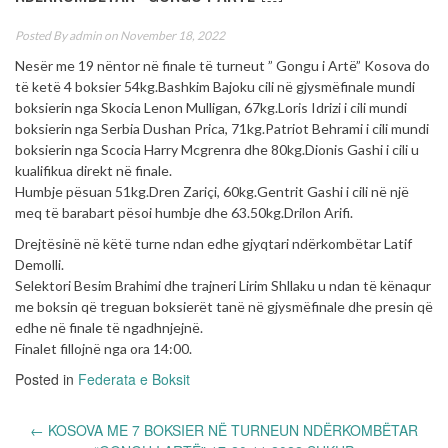
Posted By
admin
on November 18, 2022
Nesër me 19 nëntor në finale të turneut ” Gongu i Artë” Kosova do
të ketë 4 boksier 54kg.Bashkim Bajoku cili në gjysmëfinale mundi
boksierin nga Skocia Lenon Mulligan, 67kg.Loris Idrizi i cili mundi
boksierin nga Serbia Dushan Prica, 71kg.Patriot Behrami i cili mundi
boksierin nga Scocia Harry Mcgrenra dhe 80kg.Dionis Gashi i cili u
kualifikua direkt në finale.
Humbje pësuan 51kg.Dren Zariçi, 60kg.Gentrit Gashi i cili në një
meq të barabart pësoi humbje dhe 63.50kg.Drilon Arifi.
Drejtësinë në këtë turne ndan edhe gjyqtari ndërkombëtar Latif
Demolli.
Selektori Besim Brahimi dhe trajneri Lirim Shllaku u ndan të kënaqur
me boksin që treguan boksierët tanë në gjysmëfinale dhe presin që
edhe në finale të ngadhnjejnë.
Finalet fillojnë nga ora 14:00.
Posted in
Federata e Boksit
Post
←
KOSOVA ME 7 BOKSIER NË TURNEUN NDËRKOMBËTAR