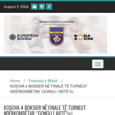
Skip
August 9, 2026
to
content
Toggle
navigation
Home
/
Federata e Boksit
/
KOSOVA 4 BOKSIER NË FINALE TË TURNEUT
NDËRKOMBËTAR “GONGU I ARTË”￼
KOSOVA 4 BOKSIER NË FINALE TË TURNEUT
NDËRKOMBËTAR “GONGU I ARTË”￼