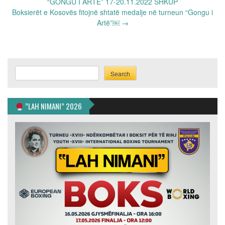
navigation
“GONGU I ARTË” 17-20.11.2022 SHKUP
Boksierët e Kosovës fitojnë shtatë medalje në turneun “Gongu i
Artë”￼
→
Search
Search
”LAH NIMANI” 2026