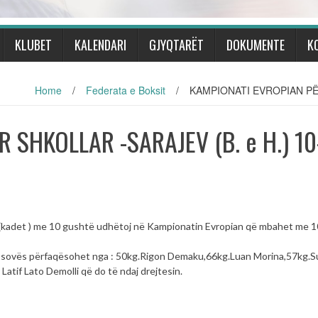
KLUBET
KALENDARI
GJYQTARËT
DOKUMENTE
K
Home
/
Federata e Boksit
/
KAMPIONATI EVROPIAN PËR
 SHKOLLAR -SARAJEV (B. e H.) 10
 (kadet ) me 10 gushtë udhëtoj në Kampionatin Evropian që mbahet me 
 Kosovës përfaqësohet nga : 50kg.Rigon Demaku,66kg.Luan Morina,57kg.S
Latif Lato Demolli që do të ndaj drejtesin.