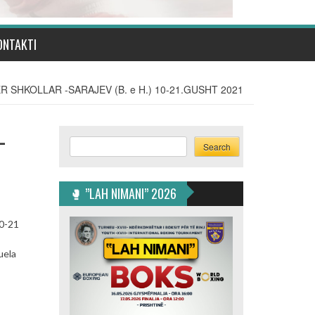
ONTAKTI
 SHKOLLAR -SARAJEV (B. e H.) 10-21.GUSHT 2021
-
Search
Search
🥊 ”LAH NIMANI” 2026
10-21
uela