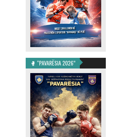
🥊 “PAVARËSIA 2026”