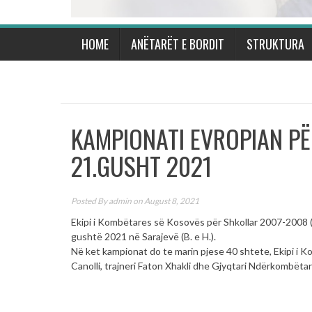
HOME
ANËTARËT E BORDIT
STRUKTURA
KAMPIONATI EVROPIAN PËR
21.GUSHT 2021
Posted By
admin
on August 8, 2021
Ekipi i Kombëtares së Kosovës për Shkollar 2007-2008
gushtë 2021 në Sarajevë (B. e H.).
Në ket kampionat do te marin pjese 40 shtete, Ekipi i
Canolli, trajneri Faton Xhakli dhe Gjyqtari Ndërkombëtar 