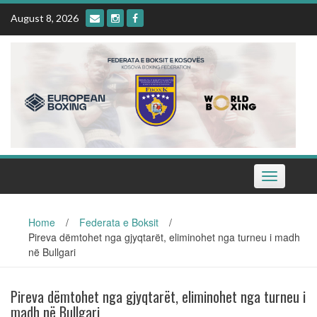
Skip
August 8, 2026
to
content
Toggle
navigation
Home
/
Federata e Boksit
/
Pireva dëmtohet nga gjyqtarët, eliminohet nga turneu i madh
në Bullgari
Pireva dëmtohet nga gjyqtarët, eliminohet nga turneu i
madh në Bullgari