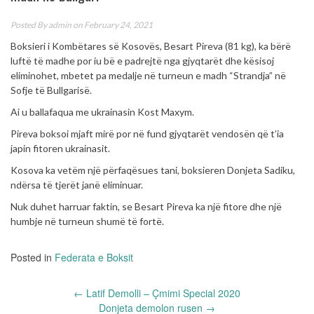
Posted By
admin
on February 24, 2021
Boksieri i Kombëtares së Kosovës, Besart Pireva (81 kg), ka bërë
luftë të madhe por iu bë e padrejtë nga gjyqtarët dhe kësisoj
eliminohet, mbetet pa medalje në turneun e madh “Strandja” në
Sofje të Bullgarisë.
Ai u ballafaqua me ukrainasin Kost Maxym.
Pireva boksoi mjaft mirë por në fund gjyqtarët vendosën që t’ia
japin fitoren ukrainasit.
Kosova ka vetëm një përfaqësues tani, boksieren Donjeta Sadiku,
ndërsa të tjerët janë eliminuar.
Nuk duhet harruar faktin, se Besart Pireva ka një fitore dhe një
humbje në turneun shumë të fortë.
Posted in
Federata e Boksit
Post
←
Latif Demolli – Çmimi Special 2020
navigation
Donjeta demolon rusen
→