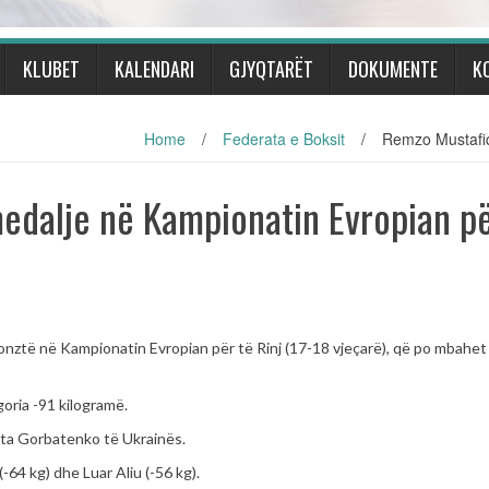
KLUBET
KALENDARI
GJYQTARËT
DOKUMENTE
K
Home
/
Federata e Boksit
/
Remzo Mustafiq
edalje në Kampionatin Evropian pë
onztë në Kampionatin Evropian për të Rinj (17-18 vjeçarë), që po mbahet
oria -91 kilogramë.
yta Gorbatenko të Ukrainës.
-64 kg) dhe Luar Aliu (-56 kg).