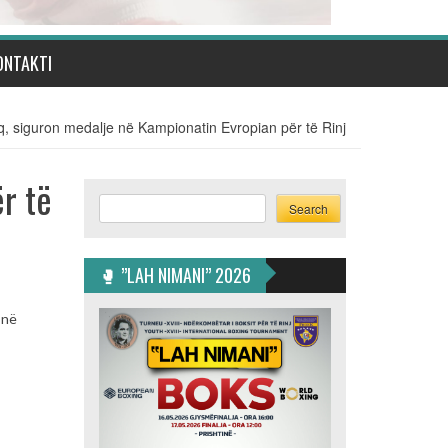
ONTAKTI
, siguron medalje në Kampionatin Evropian për të Rinj
r të
Search
Search
🥊 ”LAH NIMANI” 2026
 në