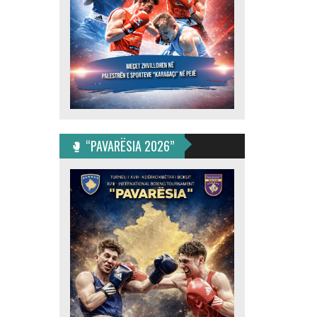
🥊 “PAVARËSIA 2026”