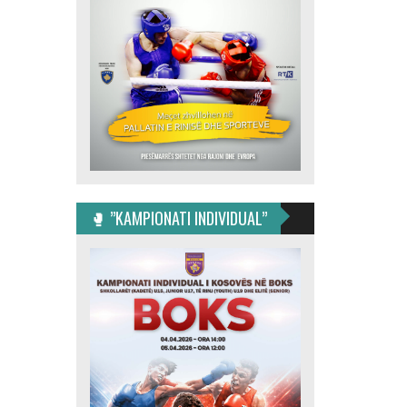
🥊 ”KAMPIONATI INDIVIDUAL”