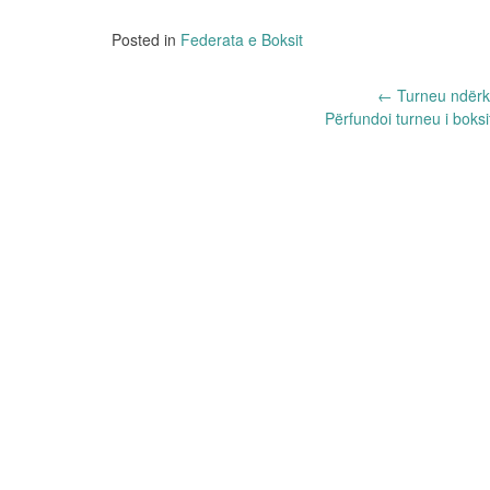
Posted in
Federata e Boksit
Post
←
Turneu ndërk
​Përfundoi turneu i boks
navigation