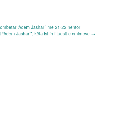
ombëtar ‘Adem Jashari’ më 21-22 nëntor
it “Adem Jashari”, këta ishin fituesit e çmimeve
→