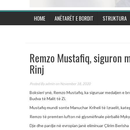
HOME
ANËTARËT E BORDIT
STRUKTURA
Remzo Mustafiq, siguron m
Rinj
Posted By
admin
on November 18, 2020
Boksieri ynë, Remzo Mustafiq, ka siguruar medaljen e br
Budva të Malit të Zi.
Mustafiq mundi sonte Manuchar Kriheli të Izraelit, kateg
Remzo të premten lufton në gjysmëfinale përballë Myk
Dje dhe pardje në evropian janë eliminuar Çlirim Berisha (