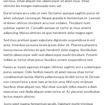
vel risus. Vitae aliquet nec ullamcorper sit amet risus. Vitae
ultricies leo integer malesuada nunc vel.
Dui id ornare arcu odio ut sem. Dictumst quisque sagittis purus sit
amet volutpat consequat. Neque gravida in fermentum et. Laoreet
id donec ultrices tincidunt arcu non sodales. Tincidunt nunc
pulvinar sapien et. Convallis aenean et tortor at risus viverra
adipiscing. Massa ultricies mi quis hendrerit dolor magna eget.
Sed risus pretium quam vulputate dignissim suspendisse in est
ante. Interdum posuere lorem ipsum dolor sit. Pharetra pharetra
massa massa ultricies mi quis hendrerit dolor magna. Vestibulum
mattis ullamcorper velit sed ullamcorper morbi tincidunt. Potenti
nullam ac tortor vitae purus faucibus ornare suspendisse sed.
Fames ac turpis egestas integer. Ultrices sagittis orci a scelerisque
purus semper. Odio facilisis mauris sit amet massa vitae tortor
condimentum lacinia. Mattis pellentesque id nibh tortor id. Dictum
non consectetur a erat nam at lectus urna. Nisl nunc mi ipsum
faucibus vitae aliquet nec. Nisi vitae suscipit tellus mauris a diam
maecenas sed. Nulla aliquet enim tortor at. Ac placerat vestibulum
lectus mauris ultrices.
Justo eget magna fermentum iaculis. Habitant morbi tristique