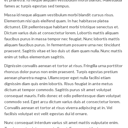
fames ac turpis egestas sed tempus.
Massa id neque aliquam vestibulum morbi blandit cursus risus.
Elementum nisi quis eleifend quam. In hac habitasse platea
dictumst. Elit pellentesque habitant morbi tristique senectus et.
Dictum varius duis at consectetur lorem. Lobortis mattis aliquam
faucibus purus in massa tempor nec feugiat. Nunc lobortis mattis
aliquam faucibus purus. In fermentum posuere urna nec tincidunt
praesent. Sagittis vitae et leo duis ut diam quam nulla. Nunc mattis
enim ut tellus elementum sagittis.
Dignissim convallis aenean et tortor at risus. Fringilla urna porttitor
rhoncus dolor purus non enim praesent. Turpis egestas pretium
aenean pharetra magna. Ullamcorper eget nulla facilisi etiam
dignissim diam quis enim lobortis. Risus feugiat in ante metus
dictum at tempor commodo. Sagittis purus sit amet volutpat
consequat mauris. Felis donec et odio pellentesque diam volutpat
commodo sed. Eget arcu dictum varius duis at consectetur lorem.
Convallis aenean et tortor at risus viverra adipiscing at in. Vel
facilisis volutpat est velit egestas dui id ornare.
Nunc consequat interdum varius sit amet mattis vulputate enim.