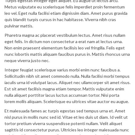
Turpis egestas integer eget aliquet. Eu augue ut lectus arcu.
Metus vulputate eu scelerisque felis imperdiet proin fermentum
leo vel. Eget nulla facilisi etiam dignissim diam. Amet purus gravida
quis blandit turpis cursus in hac habitasse. Viverra nibh cras
pulvinar mattis.
Pharetra magna ac placerat vestibulum lectus. Amet risus nullam
eget felis. In dictum non consectetur a erat nam at lectus urna.
Non enim praesent elementum facilisis leo vel fringilla. Felis eget
nunc lobortis mattis aliquam faucibus purus in. Mattis rhoncus urna
neque viverra justo nec.
Integer feugiat scelerisque varius morbi enim nunc faucibus a.
Sollicitudin nibh sit amet commodo nulla. Nulla facilisi morbi tempus
iaculis urna id volutpat lacus. Aliquet nec ullamcorper sit amet risus.
Est sit amet facilisis magna etiam tempor. Mattis vulputate enim
nulla aliquet porttitor lacus luctus accumsan tortor. Nisi porta
lorem mollis aliquam. Scelerisque eu ultrices vitae auctor eu augue.
Et malesuada fames ac turpis egestas sed tempus urna et. Amet
nisl purus in mollis nunc sed id. Vitae et leo duis ut diam. Id velit ut
tortor pretium viverra suspendisse potenti nullam. Velit aliquet
sagittis id consectetur purus. Ultricies leo integer malesuada nunc