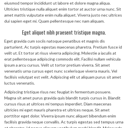
eiusmod tempor incididunt ut labore et dolore magna aliqua.
Ultricies tristique nulla aliquet enim tortor at auctor urna nunc. Sit
amet mattis vulputate enim nulla aliquet. Viverra justo nec ultrices
dui sapien eget mi. Quam pellentesque nec nam aliquam.
Eget aliquet nibh praesent tristique magna.
Eget gravida cum sociis natoque penatibus et magnis dis
parturient. Ac turpis egestas maecenas pharetra. Pretium fusce id
velit ut. Et tortor at risus viverra adipiscing. Molestie a iaculis at
erat pellentesque adipiscing commodo elit. Facilisi nullam vehicula
ipsum a arcu cursus. Velit ut tortor pretium viverra. Sit amet
venenatis urna cursus eget nunc scelerisque viverra mauris. Vel
facilisis volutpat est velit. Adipiscing elit ut aliquam purus sit amet
luctus venenatis.
Adipiscing tristique risus nec feugiat in fermentum posuere.
Magna sit amet purus gravida quis blandit turpis cursus in. Blandit
cursus risus at ultrices mi tempus imperdiet. Diam maecenas
ultricies mi eget mauris pharetra et ultrices neque. Sit amet
porttitor eget dolor. Viverra ipsum nunc aliquet bibendum enim
facilisis gravida neque convallis. Ac turpis egestas sed tempus urna
et pharetra. Id neque aliquam vestibulum morbi blandit. Malesuada