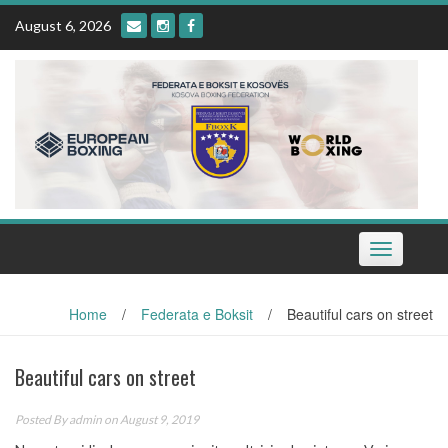
Skip
August 6, 2026
to
content
Toggle
navigation
Home
/
Federata e Boksit
/
Beautiful cars on street
Beautiful cars on street
Posted By
admin
on August 9, 2019