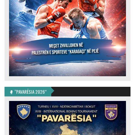
🥊 “PAVARËSIA 2026”