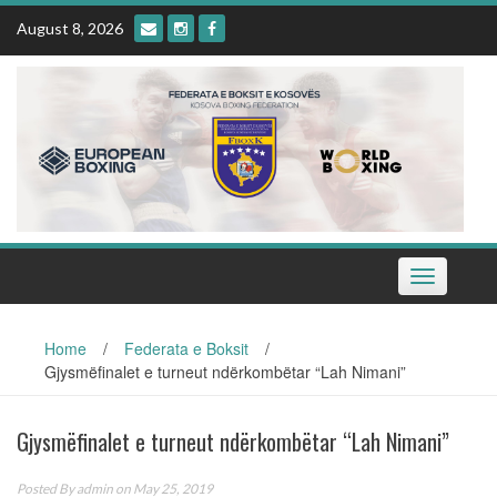
Skip
August 8, 2026
to
content
Toggle
navigation
Home
/
Federata e Boksit
/
Gjysmëfinalet e turneut ndërkombëtar “Lah Nimani”
Gjysmëfinalet e turneut ndërkombëtar “Lah Nimani”
Posted By
admin
on May 25, 2019